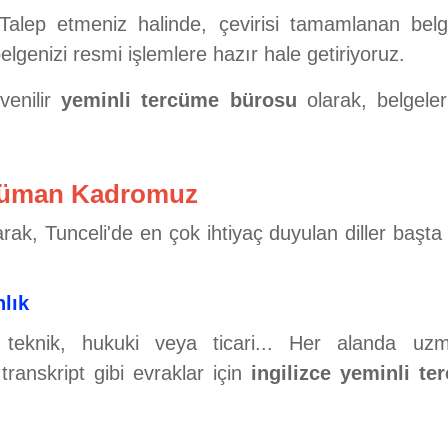
alep etmeniz halinde, çevirisi tamamlanan bel
belgenizi resmi işlemlere hazır hale getiriyoruz.
venilir
yeminli tercüme bürosu
olarak, belgeleri
rcüman Kadromuz
rak, Tunceli'de en çok ihtiyaç duyulan diller başt
lık
teknik, hukuki veya ticari... Her alanda u
transkript gibi evraklar için
ingilizce yeminli t