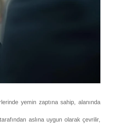
lerinde yemin zaptına sahip, alanında
tarafından aslına uygun olarak çevrilir,