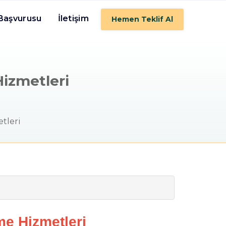
 Başvurusu
İletişim
Hemen Teklif Al
Hizmetleri
tleri
me Hizmetleri