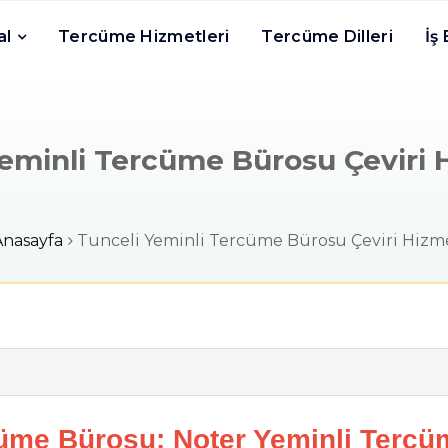
al
Tercüme Hizmetleri
Tercüme Dilleri
İş
eminli Tercüme Bürosu Çeviri 
Anasayfa
Tunceli Yeminli Tercüme Bürosu Çeviri Hizme
üme Bürosu: Noter Yeminli Tercü