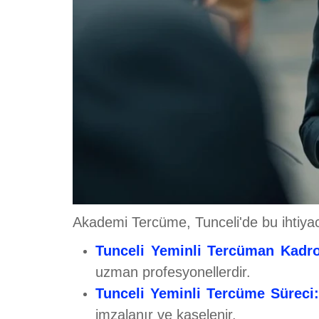
Akademi Tercüme, Tunceli'de bu ihtiyacı
Tunceli Yeminli Tercüman Kadr
uzman profesyonellerdir.
Tunceli Yeminli Tercüme Süreci
imzalanır ve kaşelenir.