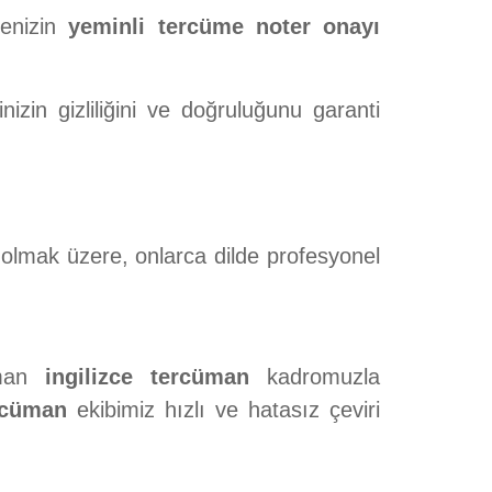
genizin
yeminli tercüme noter onayı
nizin gizliliğini ve doğruluğunu garanti
a olmak üzere, onlarca dilde profesyonel
zman
ingilizce tercüman
kadromuzla
ercüman
ekibimiz hızlı ve hatasız çeviri