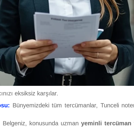
nızı eksiksiz karşılar.
osu:
Bünyemizdeki tüm tercümanlar, Tunceli noter
:
Belgeniz, konusunda uzman
yeminli tercüman