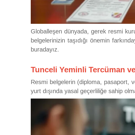
Globalleşen dünyada, gerek resmi kuruml
belgelerinizin taşıdığı önemin farkınd
buradayız.
Tunceli Yeminli Tercüman ve
Resmi belgelerin (diploma, pasaport, 
yurt dışında yasal geçerliliğe sahip olm