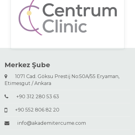
Merkez Şube
1071 Cad. Göksu Prestij No:50A/55 Eryaman,
Etimesgut / Ankara
+90 312 280 53 63
+90 552 806 82 20
info@akademitercume.com