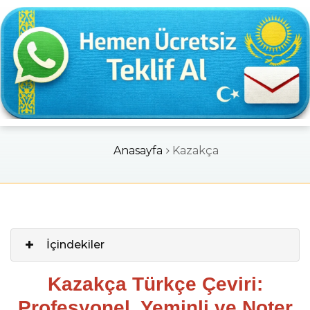
Kazakça
Anasayfa
Kazakça
İçindekiler
Kazakça Türkçe Çeviri:
Profesyonel, Yeminli ve Noter