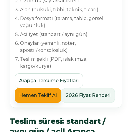
Uzunluk (sayfa/karakter)
Alan (hukuki, tıbbi, teknik, ticari)
Dosya formatı (tarama, tablo, görsel
yoğunluk)
Aciliyet (standart / aynı gün)
Onaylar (yeminli, noter,
apostil/konsolosluk)
Teslim şekli (PDF, ıslak imza,
kargo/kurye)
Arapça Tercüme Fiyatları
Hemen Teklif Al
2026 Fiyat Rehberi
Teslim süresi: standart /
aynı gün / acil Arapça