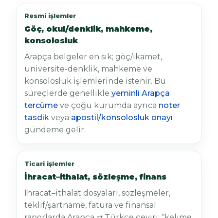
Resmi işlemler
Göç, okul/denklik, mahkeme,
konsolosluk
Arapça belgeler en sık; göç/ikamet,
üniversite-denklik, mahkeme ve
konsolosluk işlemlerinde istenir. Bu
süreçlerde genellikle
yeminli Arapça
tercüme
ve çoğu kurumda ayrıca
noter
tasdik
veya
apostil/konsolosluk onayı
gündeme gelir.
Ticari işlemler
İhracat–ithalat, sözleşme, finans
İhracat–ithalat dosyaları, sözleşmeler,
teklif/şartname, fatura ve finansal
raporlarda Arapça ⇄ Türkçe çeviri; “kelime