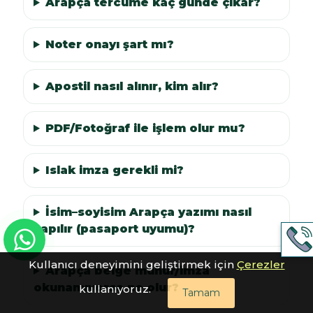
Arapça tercüme kaç günde çıkar?
Noter onayı şart mı?
Apostil nasıl alınır, kim alır?
PDF/Fotoğraf ile işlem olur mu?
Islak imza gerekli mi?
İsim–soyisim Arapça yazımı nasıl
yapılır (pasaport uyumu)?
Kullanıcı deneyimini geliştirmek için
Çerezler
Arapça belge mühür/imza
okunamıyorsa ne olur?
kullanıyoruz.
Tamam