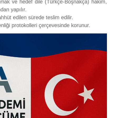
aynak ve hedef dile (Türkçe-Boşnakça) hakim,
dan yapılır.
ahhüt edilen sürede teslim edilir.
nliği protokolleri çerçevesinde korunur.