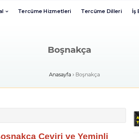
al
Tercüme Hizmetleri
Tercüme Dilleri
İş
Boşnakça
Anasayfa
Boşnakça
oşnakça Çeviri ve Yeminli