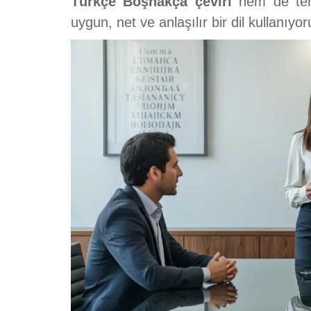
Türkçe Boşnakça çeviri
hem de tersi
uygun, net ve anlaşılır bir dil kullanıyor