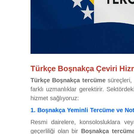
Türkçe Boşnakça Çeviri Hizm
Türkçe Boşnakça tercüme
süreçleri,
farklı uzmanlıklar gerektirir. Sektörde
hizmet sağlıyoruz:
1. Boşnakça Yeminli Tercüme ve No
Resmi dairelere, konsolosluklara ve
geçerliliği olan bir
Boşnakça tercüm