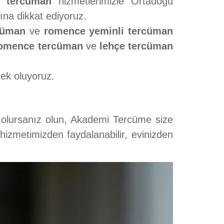
a tercüman
hizmetlerimizle Ortadoğu
rına dikkat ediyoruz.
cüman
ve
romence yeminli tercüman
omence tercüman
ve
lehçe tercüman
tek oluyoruz.
 olursanız olun, Akademi Tercüme size
hizmetimizden faydalanabilir, evinizden