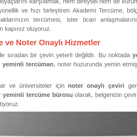
ihtiyaçlarını karşılamak, hem bireysel hem de kurum
yonellik ve hızı birleştiren Akademi Tercüme, böl
klarınızın tercümesi, ister ticari anlaşmaların
n kapınız oluyoruz.
 ve Noter Onaylı Hizmetler
sıradan bir çeviri yeterli değildir. Bu noktada
y
r
yeminli tercüman
, noter huzurunda yemin etmiş 
klar ve üniversiteler için
noter onaylı çeviri
gere
ir
yeminli tercüme bürosu
olarak, belgenizin çevi
tiyoruz.