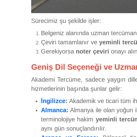
Sürecimiz şu şekilde işler:
Belgeniz alanında uzman tercümanımı
Çeviri tamamlanır ve
yeminli ter
Gerekiyorsa
noter çeviri
onayı alın
Geniş Dil Seçeneği ve Uzm
Akademi Tercüme, sadece yaygın diller
hizmetlerinin başında şunlar gelir:
İngilizce:
Akademik ve ticari tüm iht
Almanca:
Almanya ile olan yoğun i
terminolojiye hakim
yeminli terc
aynı gün sonuçlandırılır.