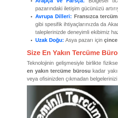
Arapça ve Farsça:
Bölgesel tic
pazarındaki iletişim gücünüzü artır
Avrupa Dilleri:
Fransızca tercü
gibi spesifik ihtiyaçlarınızda da Aka
taleplerinizde deneyimli ekibimiz haz
Uzak Doğu:
Asya pazarı için
çince
Size En Yakın Tercüme Büro
Teknolojinin gelişmesiyle birlikte fizik
en yakın tercüme bürosu
kadar yakın
veya ofisinizden çıkmadan belgelerinizi bi