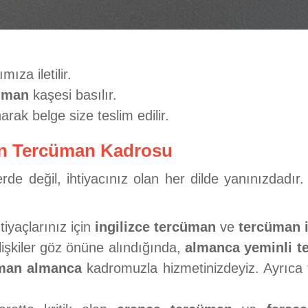
za iletilir.
cüman
kaşesi basılır.
arak belge size teslim edilir.
an Tercüman Kadrosu
de değil, ihtiyacınız olan her dilde yanınızdadır
iyaçlarınız için
ingilizce tercüman
ve
tercüman i
lişkiler göz önüne alındığında,
almanca yeminli t
üman almanca
kadromuzla hizmetinizdeyiz. Ayrıca