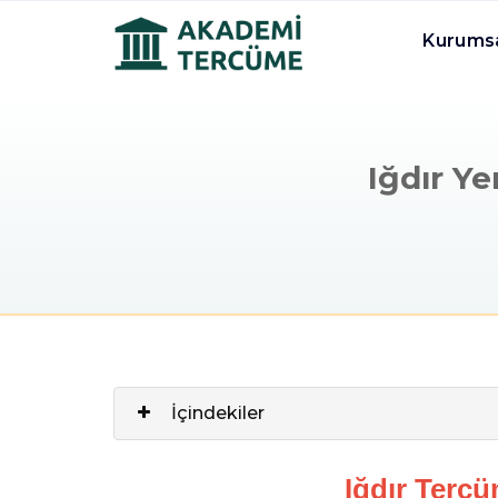
Kurums
Iğdır Y
İçindekiler
Iğdır Terc