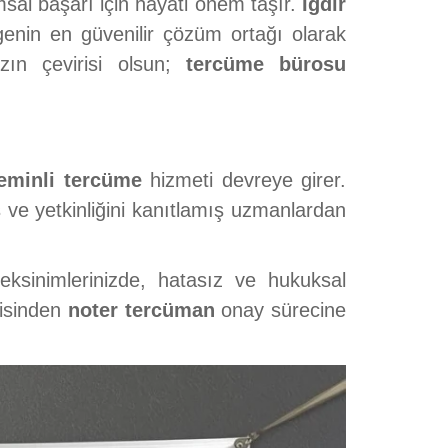
sal başarı için hayati önem taşır.
Iğdır
genin en güvenilir çözüm ortağı olarak
ızın çevirisi olsun;
tercüme bürosu
eminli tercüme
hizmeti devreye girer.
ve yetkinliğini kanıtlamış uzmanlardan
ksinimlerinizde, hatasız ve hukuksal
risinden
noter tercüman
onay sürecine