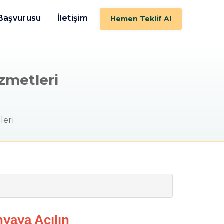
 Başvurusu
İletişim
Hemen Teklif Al
zmetleri
leri
yaya Açılın