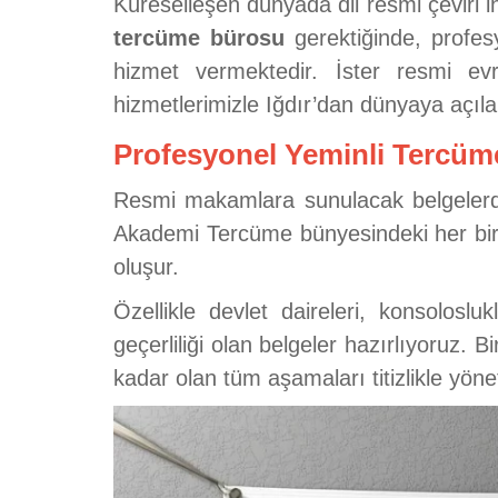
Küreselleşen dünyada dil resmi çeviri 
tercüme bürosu
gerektiğinde, profes
hizmet vermektedir. İster resmi evra
hizmetlerimizle Iğdır’dan dünyaya açıla
Profesyonel Yeminli Tercüme
Resmi makamlara sunulacak belgelerde 
Akademi Tercüme bünyesindeki her bi
oluşur.
Özellikle devlet daireleri, konsoloslu
geçerliliği olan belgeler hazırlıyoruz. B
kadar olan tüm aşamaları titizlikle yöne