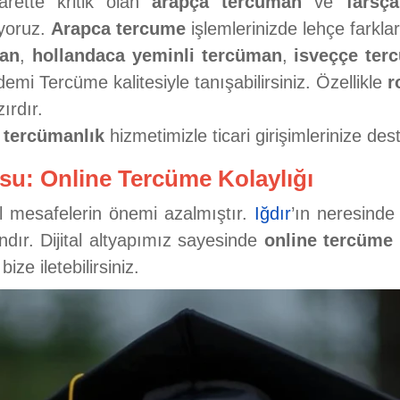
arette kritik olan
arapça tercüman
ve
farsç
ıyoruz.
Arapca tercume
işlemlerinizde lehçe farkla
man
,
hollandaca yeminli tercüman
,
isveççe ter
demi Tercüme kalitesiyle tanışabilirsiniz. Özellikle
r
ırdır.
 tercümanlık
hizmetimizle ticari girişimlerinize des
su: Online Tercüme Kolaylığı
sel mesafelerin önemi azalmıştır.
Iğdır
’ın neresinde
dır. Dijital altyapımız sayesinde
online tercüme
ze iletebilirsiniz.