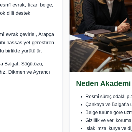
smî evrak, ticari belge,
k dilli destek
mî evrak çevirisi, Arapça
ibi hassasiyet gerektiren
ü birlikte yürütülür.
da Balgat, Söğütözü,
ldız, Dikmen ve Ayrancı
Neden Akademi
Resmî süreç odaklı pla
Çankaya ve Balgat’a uy
Belge türüne göre uz
Gizlilik ve veri koruma
Islak imza, kurye ve di