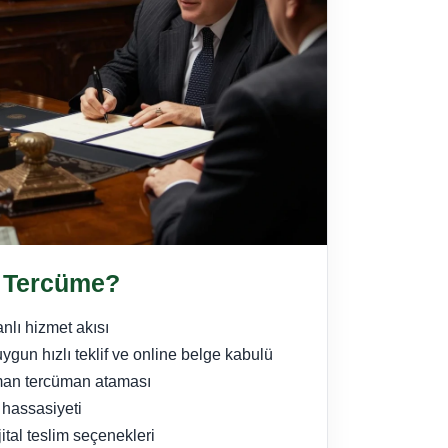
 Tercüme?
nlı hizmet akısı
gun hızlı teklif ve online belge kabulü
man tercüman ataması
 hassasiyeti
jital teslim seçenekleri