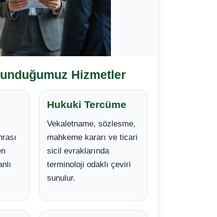
Sunduğumuz Hizmetler
Hukuki Tercüme
Vekaletname, sözlesme,
nrası
mahkeme kararı ve ticari
en
sicil evraklarında
anlı
terminoloji odaklı çeviri
sunulur.