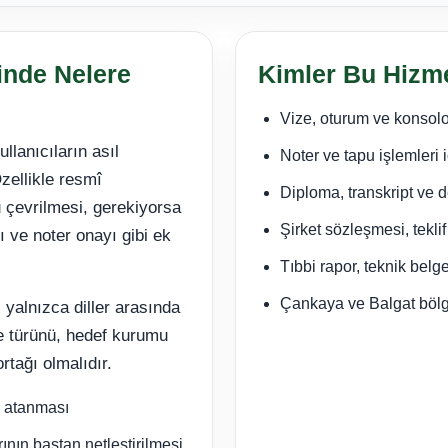
nde Nelere
Kimler Bu Hizme
Vize, oturum ve konsol
lanıcıların asıl
Noter ve tapu işlemleri 
Özellikle resmî
Diploma, transkript ve d
 çevrilmesi, gerekiyorsa
Şirket sözleşmesi, teklif
 ve noter onayı gibi ek
Tıbbi rapor, teknik belg
Çankaya ve Balgat bölg
 yalnızca diller arasında
ge türünü, hedef kurumu
rtağı olmalıdır.
 atanması
ının baştan netleştirilmesi