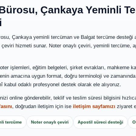
ürosu, Çankaya Yeminli Te
i
su, Çankaya yeminli tercüman ve Balgat tercüme desteği a
 çeviri hizmeti sunar. Noter onaylı çeviri, yeminli tercüme, a
er işlemleri, eğitim belgeleri, şirket evrakları, mahkeme kar
lgenin amacına uygun format, doğru terminoloji ve zamanında t
mî kabul odaklı profesyonel destek olarak ele alıyoruz.
i online gönderebilir, teklif ve teslim süresi bilgisini hızlı
asını
, doğrudan iletişim için ise
iletişim sayfamızı
ziyaret e
li tercüme
Noter onaylı çeviri
Apostil süreci desteği
O