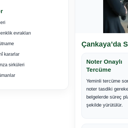
r
eri
enklik evrakları
Çankaya’da 
hütname
î kararlar
Noter Onaylı
mza sirküleri
Tercüme
kümanlar
Yeminli tercüme so
noter tasdiki gerek
belgelerde süreç pl
şekilde yürütülür.