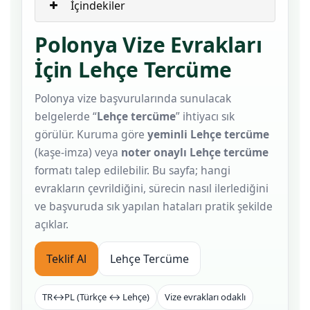
İçindekiler
Polonya Vize Evrakları
İçin Lehçe Tercüme
Polonya vize başvurularında sunulacak
belgelerde “
Lehçe tercüme
” ihtiyacı sık
görülür. Kuruma göre
yeminli Lehçe tercüme
(kaşe-imza) veya
noter onaylı Lehçe tercüme
formatı talep edilebilir. Bu sayfa; hangi
evrakların çevrildiğini, sürecin nasıl ilerlediğini
ve başvuruda sık yapılan hataları pratik şekilde
açıklar.
Teklif Al
Lehçe Tercüme
TR↔PL (Türkçe ↔ Lehçe)
Vize evrakları odaklı