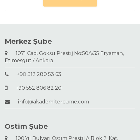
Merkez Şube
1071 Cad. Göksu Prestij No:50A/55 Eryaman,
Etimesgut / Ankara
+90 312 280 53 63
+90 552 806 82 20
info@akademitercume.com
Ostim Şube
100.Yıl Bulvarı Ostim Prestij A Blok 2. Kat,