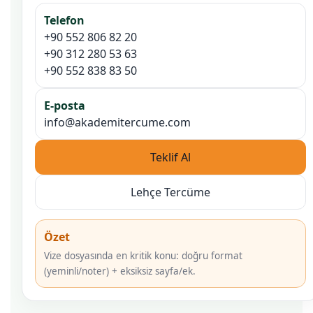
Telefon
+90 552 806 82 20
+90 312 280 53 63
+90 552 838 83 50
E-posta
info@akademitercume.com
Teklif Al
Lehçe Tercüme
Özet
Vize dosyasında en kritik konu: doğru format
(yeminli/noter) + eksiksiz sayfa/ek.