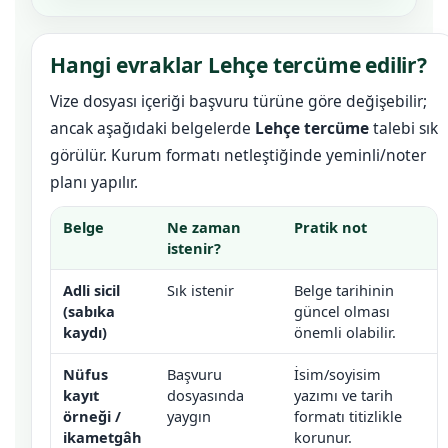
Hangi evraklar Lehçe tercüme edilir?
Vize dosyası içeriği başvuru türüne göre değişebilir;
ancak aşağıdaki belgelerde
Lehçe tercüme
talebi sık
görülür. Kurum formatı netleştiğinde yeminli/noter
planı yapılır.
Belge
Ne zaman
Pratik not
istenir?
Adli sicil
Sık istenir
Belge tarihinin
(sabıka
güncel olması
kaydı)
önemli olabilir.
Nüfus
Başvuru
İsim/soyisim
kayıt
dosyasında
yazımı ve tarih
örneği /
yaygın
formatı titizlikle
ikametgâh
korunur.