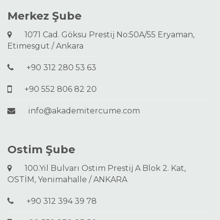
Merkez Şube
1071 Cad. Göksu Prestij No:50A/55 Eryaman,
Etimesgut / Ankara
+90 312 280 53 63
+90 552 806 82 20
info@akademitercume.com
Ostim Şube
100.Yıl Bulvarı Ostim Prestij A Blok 2. Kat,
OSTİM, Yenimahalle / ANKARA
+90 312 394 39 78