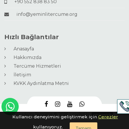
+90 552 838 83 50
info@yeminlitercume.org
Hızlı Bağlantılar
Anasayfa
Hakkımızda
Tercüme Hizmetleri
İletişim
KVKK Aydınlatma Metni
Akademi Tercüme © 2026 |
coded by
ideametrik
Kullanıcı deneyimini geliştirmek için
Çerezler
kullanıyoruz.
Tamam