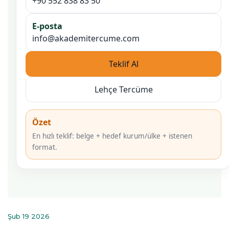
+90 552 838 83 50
E-posta
info@akademitercume.com
Teklif Al
Lehçe Tercüme
Özet
En hızlı teklif: belge + hedef kurum/ülke + istenen
format.
Şub 19 2026