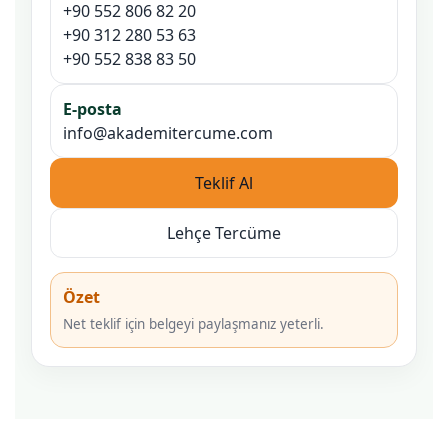
+90 552 806 82 20
+90 312 280 53 63
+90 552 838 83 50
E-posta
info@akademitercume.com
Teklif Al
Lehçe Tercüme
Özet
Net teklif için belgeyi paylaşmanız yeterli.