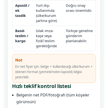
Apostil /
Yurt dışı
Doğru onay
ek
kullanımda
sırası önemlidir.
tasdik
(ülke/kurum
şartına göre)
Basılı
Islak imza-
Türkiye geneline
teslim /
kaşe veya
gönderim
kargo
fizikî teslim
planlanabilir.
gerektiğinde
Not
En net fiyat için: belge + kullanılacağı ülke/kurum +
istenen format (yeminli/noter/apostil) bilgisi
yeterlidir.
Hızlı teklif kontrol listesi
Belgenin net PDF/fotoğrafı (tüm köşeler
görünsün)