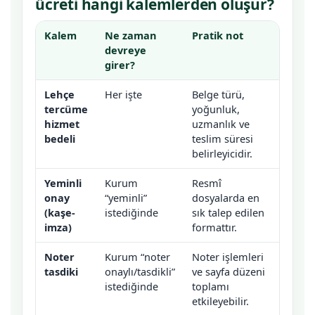
ücreti hangi kalemlerden oluşur?
Kalem
Ne zaman
Pratik not
devreye
girer?
Lehçe
Her işte
Belge türü,
tercüme
yoğunluk,
hizmet
uzmanlık ve
bedeli
teslim süresi
belirleyicidir.
Yeminli
Kurum
Resmî
onay
“yeminli”
dosyalarda en
(kaşe-
istediğinde
sık talep edilen
imza)
formattır.
Noter
Kurum “noter
Noter işlemleri
tasdiki
onaylı/tasdikli”
ve sayfa düzeni
istediğinde
toplamı
etkileyebilir.