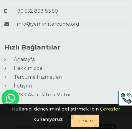
+90 552 838 83 50
info@yeminlitercume.org
Hızlı Bağlantılar
Anasayfa
Hakkımızda
Tercüme Hizmetleri
İletişim
KVKK Aydınlatma Metni
Kullanıcı deneyimini geliştirmek için
Çerezler
kullanıyoruz.
Tamam
Akademi Tercüme © 2026 |
coded by
ideametrik