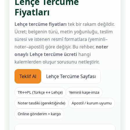
Lehçe Tercüme
Fiyatları
Lehçe tercüme fiyatları
tek bir rakam değildir.
Ücret; belgenin türü, metin yoğunluğu, teslim
süresi ve istenen resmî formatlara (yeminli–
noter–apostil) göre değişir. Bu rehber,
noter
onaylı Lehçe tercüme ücreti
hangi
kalemlerden oluşur sorusunu netleştirir.
Teklif Al
Lehçe Tercüme Sayfası
TR↔PL (Türkçe ↔ Lehçe)
Yeminli kaşe-imza
Noter tasdiki (gerektiğinde)
Apostil / kurum uyumu
Online gönderim + kargo