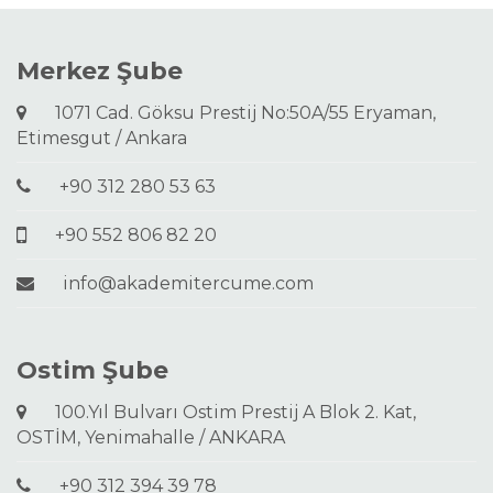
Merkez Şube
1071 Cad. Göksu Prestij No:50A/55 Eryaman,
Etimesgut / Ankara
+90 312 280 53 63
+90 552 806 82 20
info@akademitercume.com
Ostim Şube
100.Yıl Bulvarı Ostim Prestij A Blok 2. Kat,
OSTİM, Yenimahalle / ANKARA
+90 312 394 39 78