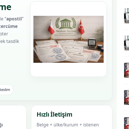
üme
e “
apostil
”
 tercüme
oter
/ek tasdik
 teslim
Hızlı İletişim
ğı
Belge + ülke/kurum + istenen