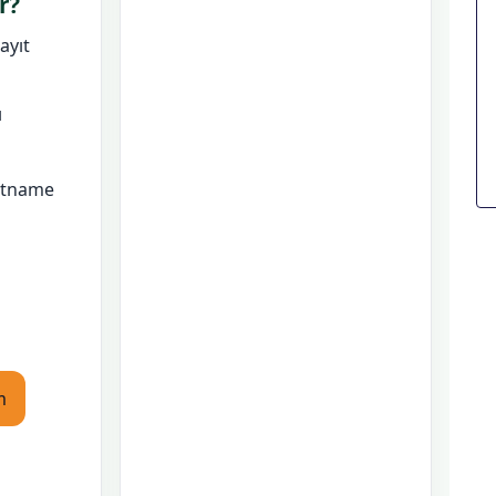
r?
ayıt
ı
ütname
m