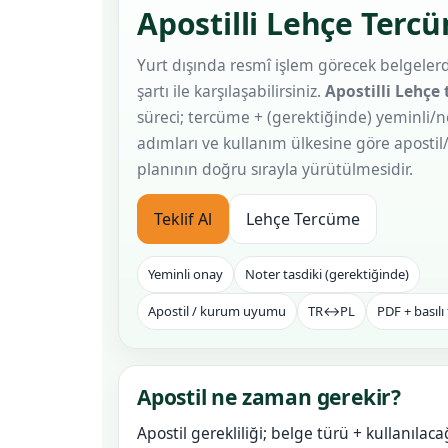
Apostilli Lehçe Terc
Yurt dışında resmî işlem görecek belgelerd
şartı ile karşılaşabilirsiniz.
Apostilli Lehçe
süreci; tercüme + (gerektiğinde) yeminli/n
adımları ve kullanım ülkesine göre apostil
planının doğru sırayla yürütülmesidir.
Teklif Al
Lehçe Tercüme
Yeminli onay
Noter tasdiki (gerektiğinde)
Apostil / kurum uyumu
TR↔PL
PDF + basılı
Apostil ne zaman gerekir?
Apostil gerekliliği; belge türü + kullanılaca