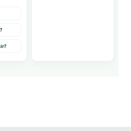
?
ir?