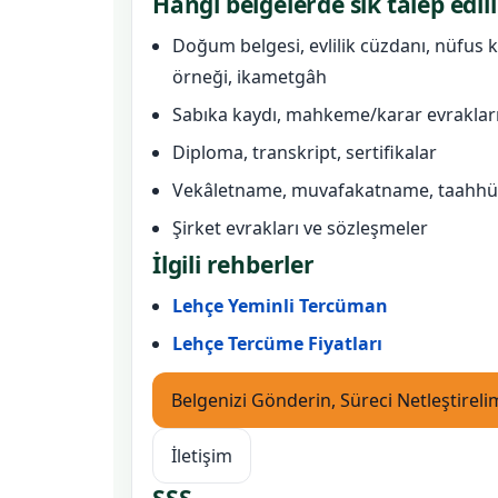
Hangi belgelerde sık talep edili
Doğum belgesi, evlilik cüzdanı, nüfus k
örneği, ikametgâh
Sabıka kaydı, mahkeme/karar evraklar
Diploma, transkript, sertifikalar
Vekâletname, muvafakatname, taahh
Şirket evrakları ve sözleşmeler
İlgili rehberler
Lehçe Yeminli Tercüman
Lehçe Tercüme Fiyatları
Belgenizi Gönderin, Süreci Netleştireli
İletişim
SSS