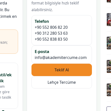
arda
format bilgisiyle hızlı teklif
ir. Bu
alabilirsiniz.
tirmek en
Telefon
+90 552 806 82 20
+90 312 280 53 63
+90 552 838 83 50
azın;
E-posta
info@akademitercume.com
Teklif Al
til/ek
ik
Lehçe Tercüme
nım
e göre
 tasdik