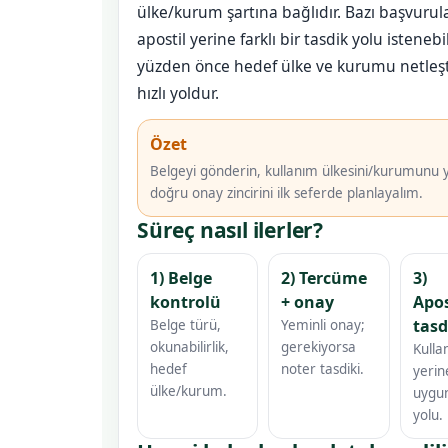
ülke/kurum şartına bağlıdır. Bazı başvurul
apostil yerine farklı bir tasdik yolu istenebil
yüzden önce hedef ülke ve kurumu netleş
hızlı yoldur.
Özet
Belgeyi gönderin, kullanım ülkesini/kurumunu y
doğru onay zincirini ilk seferde planlayalım.
Süreç nasıl ilerler?
1) Belge
2) Tercüme
3)
kontrolü
+ onay
Apos
tasd
Belge türü,
Yeminli onay;
okunabilirlik,
gerekiyorsa
Kulla
hedef
noter tasdiki.
yerin
ülke/kurum.
uygun
yolu.