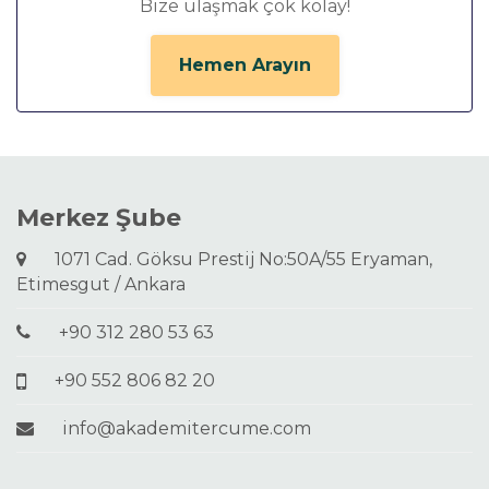
Bize ulaşmak çok kolay!
Hemen Arayın
Merkez Şube
1071 Cad. Göksu Prestij No:50A/55 Eryaman,
Etimesgut / Ankara
+90 312 280 53 63
+90 552 806 82 20
info@akademitercume.com