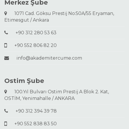
Merkez Şube
1071 Cad. Göksu Prestij No:50A/55 Eryaman,
Etimesgut / Ankara
+90 312 280 53 63
+90 552 806 82 20
info@akademitercume.com
Ostim Şube
100.Yıl Bulvarı Ostim Prestij A Blok 2. Kat,
OSTİM, Yenimahalle / ANKARA
+90 312 394 39 78
+90 552 838 83 50