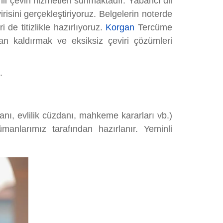
nli çeviri hizmetleri sunmaktadır. Yabancı dil
risini gerçekleştiriyoruz. Belgelerin noterde
i de titizlikle hazırlıyoruz.
Korgan
Tercüme
dan kaldırmak ve eksiksiz çeviri çözümleri
.
anı, evlilik cüzdanı, mahkeme kararları vb.)
anlarımız tarafından hazırlanır. Yeminli