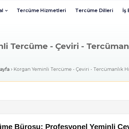
al
Tercüme Hizmetleri
Tercüme Dilleri
İş
li Tercüme - Çeviri - Tercümanl
ayfa
Korgan Yeminli Tercüme - Çeviri - Tercümanlık H
me Bürosu: Profesyonel Yeminli Çevi