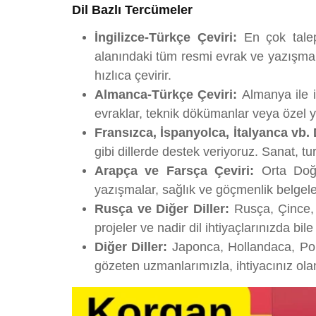
Dil Bazlı Tercümeler
İngilizce-Türkçe Çeviri:
En çok talep 
alanındaki tüm resmi evrak ve yazışmala
hızlıca çevirir.
Almanca-Türkçe Çeviri:
Almanya ile i
evraklar, teknik dökümanlar veya özel 
Fransızca, İspanyolca, İtalyanca vb. D
gibi dillerde destek veriyoruz. Sanat, tur
Arapça ve Farsça Çeviri:
Orta Doğu 
yazışmalar, sağlık ve göçmenlik belgele
Rusça ve Diğer Diller:
Rusça, Çince, 
projeler ve nadir dil ihtiyaçlarınızda 
Diğer Diller:
Japonca, Hollandaca, Porte
gözeten uzmanlarımızla, ihtiyacınız olan 