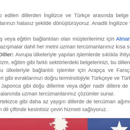
edilen dillerden İngilizce ve Türkçe arasında belge ç
rınızı hatasız şekilde dönüştürüyoruz. Anadili İngilizc
ş veya eğitim bağlantıları olan müşterilerimiz için
Alman
yazışmalar dahil her metni uzman tercümanlarımız kısa sü
iller:
Avrupa ülkeleriyle yapılan işlemlerde sıklıkla iht
izm, eğitim gibi farklı sektörlerdeki belgelerinizi, bu dill
ülkeleriyle bağlantılı işlemler için Arapça ve Farsç
ri gibi evraklarınızı doğru terminolojiyle Türkçeye ve T
Japonca gibi doğu dillerine veya diğer nadir dillere de
bile alanında uzman tercümanlarımız çözümler sunar.
kizce gibi daha az yaygın dillerde de tercüman ağımız me
dil çiftinde kesintisiz çeviri hizmeti sağlıyoruz.