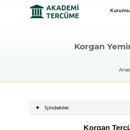
Kurums
Korgan Yemin
Anas
İçindekiler
Korgan Tercü