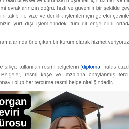
kileri olan bireysel ve kurumsal müşteriler için uzman yemi
vraklarınızın doğru, hızlı ve güvenilir bir şekilde çevi
takibi ile vize ve denklik işlemleri için gerekli çeviriler
izin yurt dışı işlemlerindeki tüm dil engellerini orta
ramalarında öne çıkan bir kurum olarak hizmet veriyoruz
e sıkça kullanılan resmi belgelerin (
diploma
, nüfus cüzd
 Belgeler, resmi kaşe ve imzalarla onaylanmış tercüm
onaylı olup her tercüme resmi belge niteliğindedir.