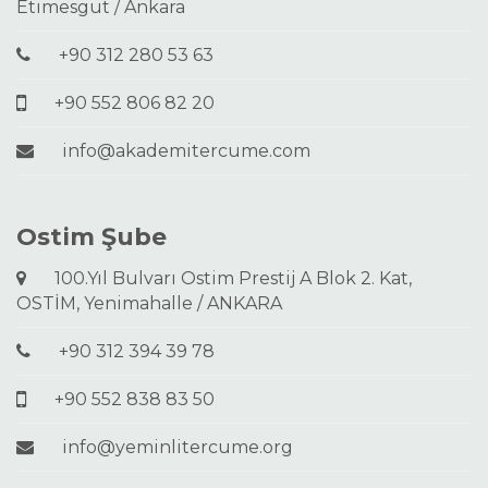
Etimesgut / Ankara
+90 312 280 53 63
+90 552 806 82 20
info@akademitercume.com
Ostim Şube
100.Yıl Bulvarı Ostim Prestij A Blok 2. Kat,
OSTİM, Yenimahalle / ANKARA
+90 312 394 39 78
+90 552 838 83 50
info@yeminlitercume.org