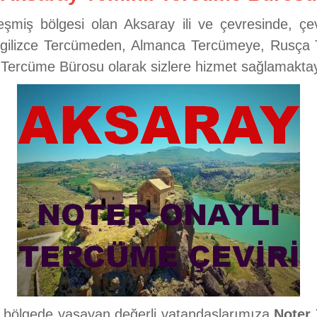
leşmiş bölgesi olan Aksaray ili ve çevresinde, ç
İngilizce Tercümeden, Almanca Tercümeye, Rusç
ı Tercüme Bürosu olarak sizlere hizmet sağlamaktay
, bölgede yaşayan değerli vatandaşlarımıza
Noter