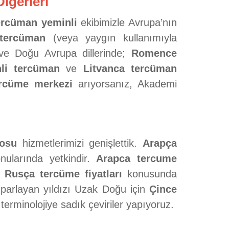
iğerleri
ercüman yeminli
ekibimizle Avrupa’nın
tercüman
(veya yaygın kullanımıyla
 ve Doğu Avrupa dillerinde;
Romence
li tercüman
ve
Litvanca tercüman
ercüme merkezi
arıyorsanız, Akademi
osu
hizmetlerimizi genişlettik.
Arapça
ularında yetkindir.
Arapca tercume
e
Rusça tercüme fiyatları
konusunda
 parlayan yıldızı Uzak Doğu için
Çince
 terminolojiye sadık çeviriler yapıyoruz.