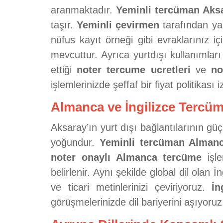
aranmaktadır.
Yeminli tercüman Aks
taşır.
Yeminli çevirmen
tarafından yap
nüfus kayıt örneği gibi evraklarınız i
mevcuttur. Ayrıca yurtdışı kullanımları
ettiği
noter tercume ucretleri
ve
no
işlemlerinizde şeffaf bir fiyat politikası i
Almanca ve İngilizce Terc
Aksaray’ın yurt dışı bağlantılarının gü
yoğundur.
Yeminli tercüman Alman
noter onaylı Almanca tercüme
işle
belirlenir. Aynı şekilde global dil olan İn
ve ticari metinlerinizi çeviriyoruz.
İn
görüşmelerinizde dil bariyerini aşıyoruz