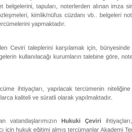
iyet belgelerini, tapuları, noterlerden alınan imza si
özleşmeleri, kimlik/nüfus cüzdanı vb.. belgeleri no
tercümelerini yapmaktadır.
n Ceviri taleplerini karşılamak için, bünyesinde
elerin kullanılacağı kurumların talebine göre, note
üme ihtiyaçları, yapılacak tercümenin niteliğine
rca kaliteli ve süratli olarak yapılmaktadır.
nan vatandaşlarımızın
Hukuki Çeviri
ihtiyaçlar
ı için hukuk eğitimi almış tercümanlar Akademi Ter