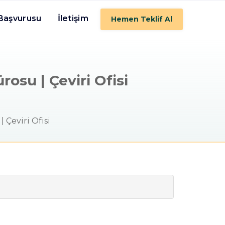
 Başvurusu
İletişim
Hemen Teklif Al
osu | Çeviri Ofisi
 Çeviri Ofisi