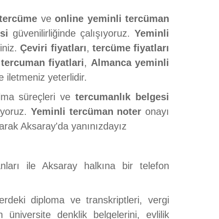
 tercüme
ve
online yeminli tercüman
si
güvenilirliğinde çalışıyoruz.
Yeminli
iniz.
Çeviri fiyatları
,
tercüme fiyatları
tercuman fiyatlari
,
Almanca yeminli
 iletmeniz yeterlidir.
ma süreçleri ve
tercumanlık belgesi
iyoruz.
Yeminli tercüman noter
onayı
arak Aksaray'da yanınızdayız
ları ile Aksaray halkına bir telefon
deki diploma ve transkriptleri, vergi
niversite denklik belgelerini, evlilik