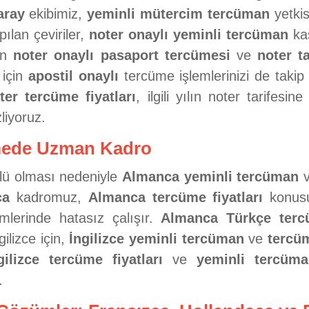
aray
ekibimiz,
yeminli mütercim tercüman
yetkis
ılan çeviriler,
noter onaylı yeminli tercüman
kaş
çin
noter onaylı pasaport tercümesi
ve
noter t
 için
apostil onaylı
tercüme işlemlerinizi de takip
ter tercüme fiyatları
, ilgili yılın noter tarifesi
zliyoruz.
ümede Uzman Kadro
çlü olması nedeniyle
Almanca yeminli tercüman
ca
kadromuz,
Almanca tercüme fiyatları
konusu
mlerinde hatasız çalışır.
Almanca Türkçe tercü
gilizce için,
İngilizce yeminli tercüman
ve
tercüm
gilizce tercüme fiyatları
ve
yeminli tercüma
.