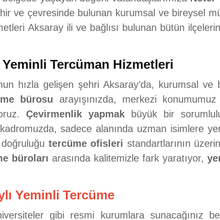
hir ve çevresinde bulunan kurumsal ve bireysel müşt
ri Aksaray ili ve bağlısı bulunan bütün ilçelerine
Yeminli Tercüman Hizmetleri
n hızla gelişen şehri Aksaray’da, kurumsal ve bi
üme bürosu
arayışınızda, merkezi konumumuz
yoruz.
Çevirmenlik yapmak
büyük bir sorumluluk
kadromuzda, sadece alanında uzman isimlere yer
ve doğruluğu
tercüme ofisleri
standartlarının üzerinde
e büroları
arasında kalitemizle fark yaratıyor,
ye
ylı Yeminli Tercüme
üniversiteler gibi resmi kurumlara sunacağınız b