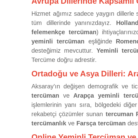
Avrupa Dillerinde Kapsamlı 
Hizmet ağımız sadece yaygın dillerle sı
tüm dillerinde yanınızdayız.
Hollan
felemenkçe tercüman
) ihtiyaçların
yeminli tercüman
eşliğinde
Romenc
desteğimiz mevcuttur.
Yeminli terc
Tercüme doğru adrestir.
Ortadoğu ve Asya Dilleri: A
Aksaray’ın değişen demografik ve ti
tercüman
ve
Arapça yeminli terc
işlemlerinin yanı sıra, bölgedeki diğe
rekabetçi çözümler sunan
tercuman 
tercümanlık
ve
Farsça tercüman
dest
Online Yeminli Tercüman ve