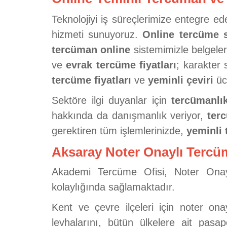
Teknolojiyi iş süreçlerimize entegre 
hizmeti sunuyoruz.
Online tercüme si
tercüman online
sistemimizle belgeler
ve
evrak tercüme fiyatları
; karakter 
tercüme fiyatları
ve
yeminli çeviri
ücr
Sektöre ilgi duyanlar için
tercümanlık
hakkında da danışmanlık veriyor,
ter
gerektiren tüm işlemlerinizde,
yeminli 
Aksaray Noter Onaylı Tercü
Akademi Tercüme Ofisi, Noter Onaylı
kolaylığında sağlamaktadır.
Kent ve çevre ilçeleri için noter on
levhalarını, bütün ülkelere ait pasap