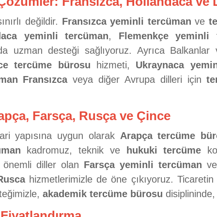
Çözümler: Fransızca, Hollandaca ve D
nırlı değildir.
Fransızca yeminli tercüman
ve
t
daca yeminli tercüman
,
Flemenkçe yeminli 
ızda uzman desteği sağlıyoruz. Ayrıca Balkanlar
e tercüme bürosu
hizmeti,
Ukraynaca yemin
üman Fransızca
veya diğer Avrupa dilleri için
t
rapça, Farsça, Rusça ve Çince
cari yapısına uygun olarak
Arapça tercüme bür
üman
kadromuz, teknik ve
hukuki tercüme
kon
r önemli diller olan
Farsça yeminli tercüman
v
Rusca
hizmetlerimizle de öne çıkıyoruz. Ticaretin
eğimizle,
akademik tercüme bürosu
disiplininde,
 Fiyatlandırma