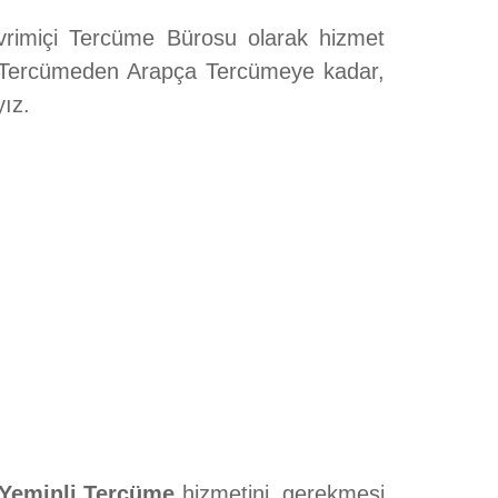
evrimiçi Tercüme Bürosu olarak hizmet
a Tercümeden Arapça Tercümeye kadar,
ız.
 Yeminli Tercüme
hizmetini, gerekmesi