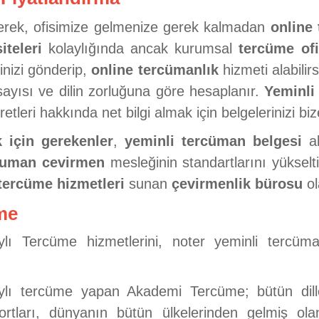
ederek, ofisimize gelmenize gerek kalmadan
online
teleri
kolaylığında ancak kurumsal
tercüme ofi
inizi gönderip,
online tercümanlık
hizmeti alabilirs
sayısı ve dilin zorluğuna göre hesaplanır.
Yeminli 
etleri hakkında net bilgi almak için belgelerinizi bize
 için gerekenler
,
yeminli tercüman belgesi
al
cuman cevirmen
mesleğinin standartlarını yükselt
tercüme hizmetleri
sunan
çevirmenlik bürosu
ol
me
 Tercüme hizmetlerini, noter yeminli tercüman
aylı tercüme yapan Akademi Tercüme; bütün diller
ortları, dünyanın bütün ülkelerinden gelmiş olan ü