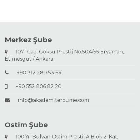
Merkez Şube
1071 Cad. Göksu Prestij No:50A/55 Eryaman,
Etimesgut / Ankara
+90 312 280 53 63
+90 552 806 82 20
info@akademitercume.com
Ostim Şube
100.Yıl Bulvarı Ostim Prestij A Blok 2. Kat,