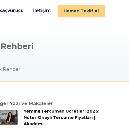
 Başvurusu
İletişim
Hemen Teklif Al
 Rehberi
k Rehberi
ğer Yazı ve Makaleler
Yeminli Tercüman Ücretleri 2026:
Noter Onaylı Tercüme Fiyatları |
Akademi