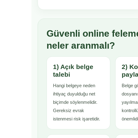
Güvenli online fele
neler aranmalı?
1) Açık belge
2) Ko
talebi
payl
Hangi belgeye neden
Belge g
ihtiyaç duyulduğu net
dosyanın
biçimde söylenmelidir.
yayılma
Gereksiz evrak
kontroll
istenmesi risk işaretidir.
önemlidi