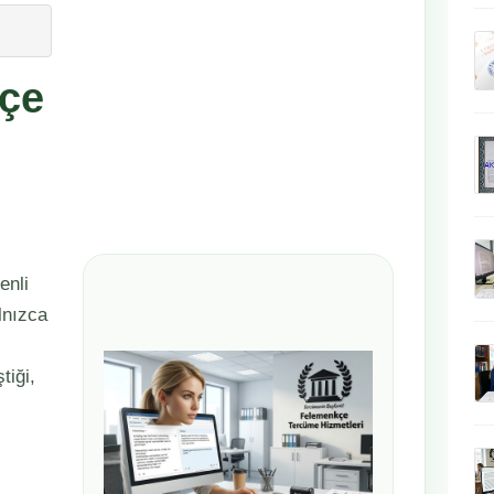
kçe
enli
alnızca
tiği,