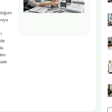
, doğum
 veya
i
rde
da
eden
sade