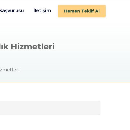
 Başvurusu
İletişim
Hemen Teklif Al
lık Hizmetleri
izmetleri