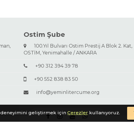
Ostim Şube
aman,
100.Yıl Bulvarı Ostim Prestij A Blok 2. Kat,
OSTİM, Yenimahalle / ANKARA
+90 312 394 39 78
+90 552 838 83 50
info@yeminlitercume.org
 deneyimini geliştirmek için
Çerezler
kullanıyoruz.
Akademi Tercüme © 2026 |
coded by
ideametrik