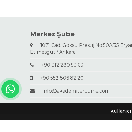
Merkez Şube
1071 Cad. Göksu Prestij No:50A/55 Ery
Etimesgut / Ankara
+90 312 280 53 63
+90 552 806 82 20
info@akademitercume.com
Kullanıcı