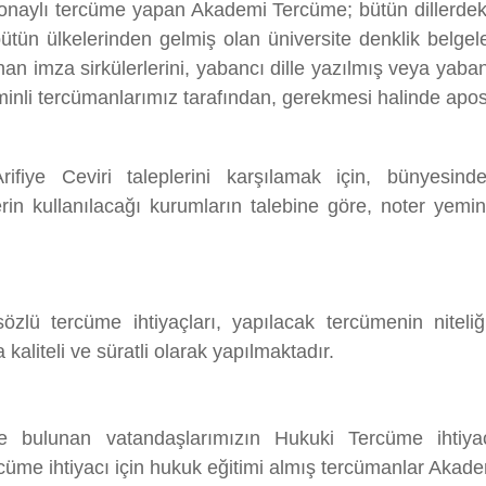
 onaylı tercüme yapan Akademi Tercüme; bütün dillerdeki 
tün ülkelerinden gelmiş olan üniversite denklik belgelerini
lınan imza sirkülerlerini, yabancı dille yazılmış veya yaba
minli tercümanlarımız tarafından, gerekmesi halinde aposti
ye Ceviri taleplerini karşılamak için, bünyesind
in kullanılacağı kurumların talebine göre, noter yemin
zlü tercüme ihtiyaçları, yapılacak tercümenin niteliğ
kaliteli ve süratli olarak yapılmaktadır.
de bulunan vatandaşlarımızın Hukuki Tercüme ihtiyaç
üme ihtiyacı için hukuk eğitimi almış tercümanlar Akade