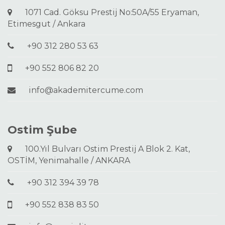
1071 Cad. Göksu Prestij No:50A/55 Eryaman,
Etimesgut / Ankara
+90 312 280 53 63
+90 552 806 82 20
info@akademitercume.com
Ostim Şube
100.Yıl Bulvarı Ostim Prestij A Blok 2. Kat,
OSTİM, Yenimahalle / ANKARA
+90 312 394 39 78
+90 552 838 83 50