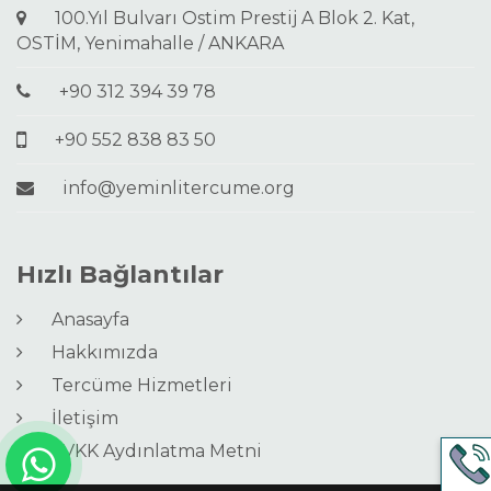
100.Yıl Bulvarı Ostim Prestij A Blok 2. Kat,
OSTİM, Yenimahalle / ANKARA
+90 312 394 39 78
+90 552 838 83 50
info@yeminlitercume.org
Hızlı Bağlantılar
Anasayfa
Hakkımızda
Tercüme Hizmetleri
İletişim
KVKK Aydınlatma Metni