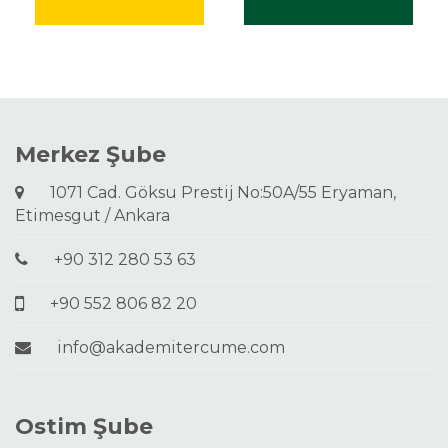
Merkez Şube
1071 Cad. Göksu Prestij No:50A/55 Eryaman,
Etimesgut / Ankara
+90 312 280 53 63
+90 552 806 82 20
info@akademitercume.com
Ostim Şube