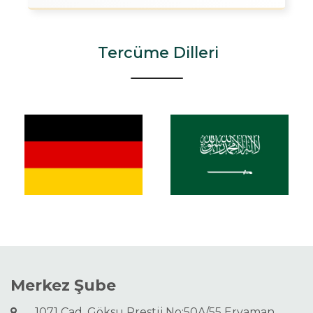
Tercüme Dilleri
Merkez Şube
1071 Cad. Göksu Prestij No:50A/55 Eryaman,