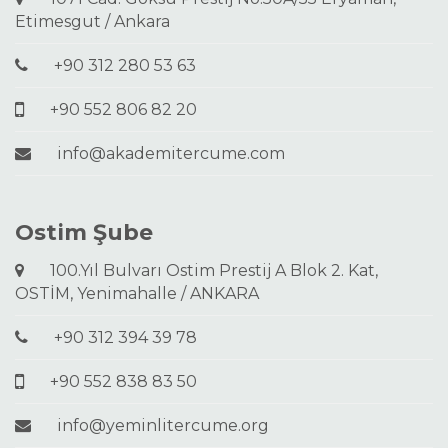
Etimesgut / Ankara
+90 312 280 53 63
+90 552 806 82 20
info@akademitercume.com
Ostim Şube
100.Yıl Bulvarı Ostim Prestij A Blok 2. Kat,
OSTİM, Yenimahalle / ANKARA
+90 312 394 39 78
+90 552 838 83 50
info@yeminlitercume.org