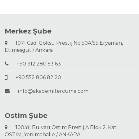
Merkez Şube
1071 Cad. Göksu Prestij No:50A/55 Eryaman,
Etimesgut / Ankara
+90 312 280 53 63
+90 552 806 82 20
info@akademitercume.com
Ostim Şube
100.Yıl Bulvarı Ostim Prestij A Blok 2. Kat,
OSTİM, Yenimahalle / ANKARA