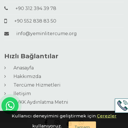
+90 312 394 39 78
+90 552 838 83 50
info@yeminlitercume.org
Hızlı Bağlantılar
Anasayfa
Hakkımızda
Tercüme Hizmetleri
İletişim
KVKK Aydınlatma Metni
Kullanıcı deneyimini geliştirmek için
Çerezler
kullanıyoruz.
Tamam