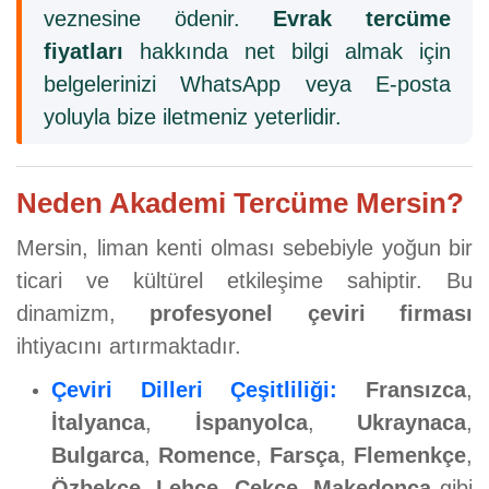
veznesine ödenir.
Evrak tercüme
fiyatları
hakkında net bilgi almak için
belgelerinizi WhatsApp veya E-posta
yoluyla bize iletmeniz yeterlidir.
Neden Akademi Tercüme Mersin?
Mersin, liman kenti olması sebebiyle yoğun bir
ticari ve kültürel etkileşime sahiptir. Bu
dinamizm,
profesyonel çeviri firması
ihtiyacını artırmaktadır.
Çeviri Dilleri Çeşitliliği:
Fransızca
,
İtalyanca
,
İspanyolca
,
Ukraynaca
,
Bulgarca
,
Romence
,
Farsça
,
Flemenkçe
,
Özbekçe
,
Lehçe
,
Çekçe
,
Makedonca
gibi