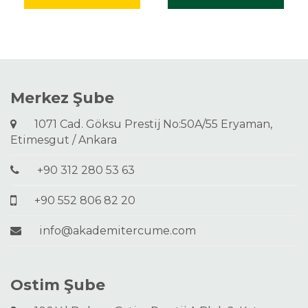
Merkez Şube
1071 Cad. Göksu Prestij No:50A/55 Eryaman,
Etimesgut / Ankara
+90 312 280 53 63
+90 552 806 82 20
info@akademitercume.com
Ostim Şube