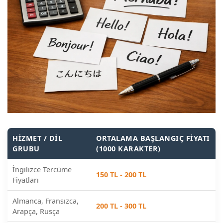
HIZMET / DIL
ORTALAMA BAŞLANGIÇ FIYATI
GRUBU
(1000 KARAKTER)
İngilizce Tercüme
150 TL - 200 TL
Fiyatları
Almanca, Fransızca,
200 TL - 300 TL
Arapça, Rusça