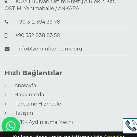
100.Yıl Bulvarı Ostim Prestij A Blok 2. Kat,
OSTİM, Yenimahalle / ANKARA
+90 312 394 39 78
+90 552 838 83 50
info@yeminlitercume.org
Hızlı Bağlantılar
Anasayfa
Hakkımızda
Tercüme Hizmetleri
İletişim
KVKK Aydınlatma Metni
Kullanıcı deneyimini geliştirmek için
Çerezler