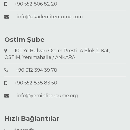
+90 552 806 82 20
info@akademitercume.com
Ostim Şube
100.Yıl Bulvarı Ostim Prestij A Blok 2. Kat,
OSTİM, Yenimahalle / ANKARA
+90 312 394 39 78
+90 552 838 83 50
info@yeminlitercume.org
Hızlı Bağlantılar