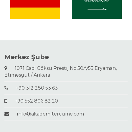
Merkez Şube
1071 Cad. Göksu Prestij No:50A/55 Eryaman,
Etimesgut / Ankara
+90 312 280 53 63
+90 552 806 82 20
info@akademitercume.com