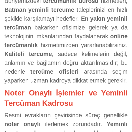
Bünyemizdeki
tercümanlık bürosu
hizmetleri,
Batman yeminli tercüme
taleplerinizi en hızlı
şekilde karşılamayı hedefler.
En yakın yeminli
tercüman
bakarken ofisimize gelerek ya da
teknolojinin imkanlarından faydalanarak
online
tercümanlık
hizmetimizden yararlanabilirsiniz.
Kaliteli tercüme
, sadece kelimelerin değil,
anlamın ve bağlamın doğru aktarılmasıdır; bu
nedenle
tercüme ofisleri
arasında seçim
yaparken uzman kadroya dikkat etmek gerekir.
Noter Onaylı İşlemler ve Yeminli
Tercüman Kadrosu
Resmi evrakların çevirisinde süreç genellikle
noter onaylı
ilerlemek zorundadır.
Yeminli