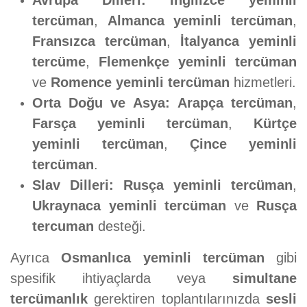
Avrupa Dilleri:
İngilizce yeminli
tercüman
,
Almanca yeminli tercüman
,
Fransızca tercüman
,
İtalyanca yeminli
tercüme
,
Flemenkçe yeminli tercüman
ve
Romence yeminli tercüman
hizmetleri.
Orta Doğu ve Asya:
Arapça tercüman
,
Farsça yeminli tercüman
,
Kürtçe
yeminli tercüman
,
Çince yeminli
tercüman
.
Slav Dilleri:
Rusça yeminli tercüman
,
Ukraynaca yeminli tercüman
ve
Rusça
tercuman
desteği.
Ayrıca
Osmanlıca yeminli tercüman
gibi
spesifik ihtiyaçlarda veya
simultane
tercümanlık
gerektiren toplantılarınızda
sesli