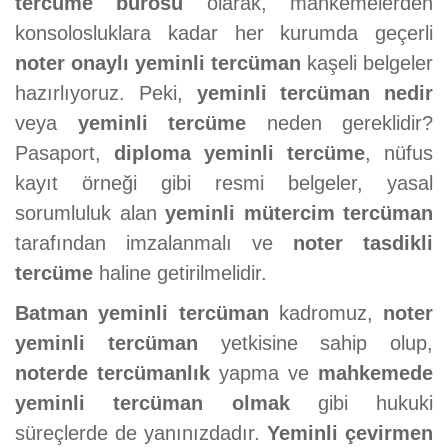
tercüme bürosu
olarak, mahkemelerden
konsolosluklara kadar her kurumda geçerli
noter onaylı yeminli tercüman
kaşeli belgeler
hazırlıyoruz. Peki,
yeminli tercüman nedir
veya
yeminli tercüme
neden gereklidir?
Pasaport,
diploma yeminli tercüme
, nüfus
kayıt örneği gibi resmi belgeler, yasal
sorumluluk alan
yeminli mütercim tercüman
tarafından imzalanmalı ve
noter tasdikli
tercüme
haline getirilmelidir.
Batman yeminli tercüman
kadromuz,
noter
yeminli tercüman
yetkisine sahip olup,
noterde tercümanlık
yapma ve
mahkemede
yeminli tercüman olmak
gibi hukuki
süreçlerde de yanınızdadır.
Yeminli çevirmen