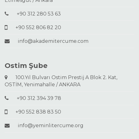
Etimesgut / Ankara
+90 312 280 53 63
+90 552 806 82 20
info@akademitercume.com
Ostim Şube
100.Yıl Bulvarı Ostim Prestij A Blok 2. Kat,
OSTİM, Yenimahalle / ANKARA
+90 312 394 39 78
+90 552 838 83 50
info@yeminlitercume.org