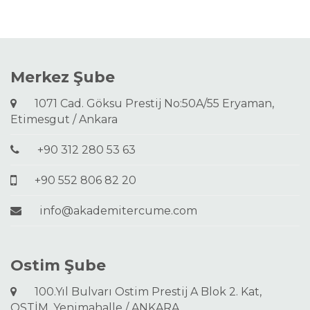
Merkez Şube
1071 Cad. Göksu Prestij No:50A/55 Eryaman,
Etimesgut / Ankara
+90 312 280 53 63
+90 552 806 82 20
info@akademitercume.com
Ostim Şube
100.Yıl Bulvarı Ostim Prestij A Blok 2. Kat,
OSTİM, Yenimahalle / ANKARA