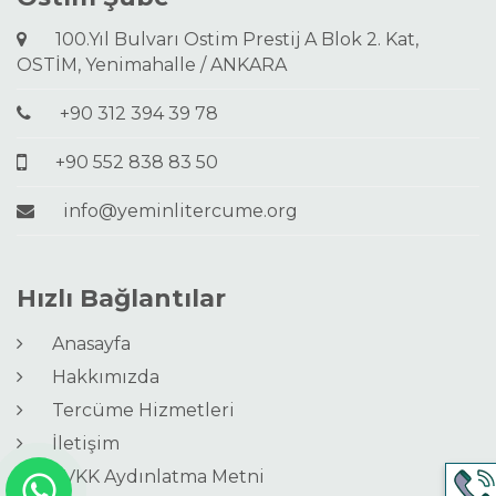
100.Yıl Bulvarı Ostim Prestij A Blok 2. Kat,
OSTİM, Yenimahalle / ANKARA
+90 312 394 39 78
+90 552 838 83 50
info@yeminlitercume.org
Hızlı Bağlantılar
Anasayfa
Hakkımızda
Tercüme Hizmetleri
İletişim
KVKK Aydınlatma Metni