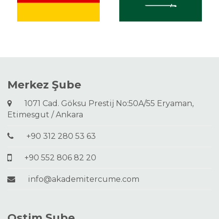
Merkez Şube
1071 Cad. Göksu Prestij No:50A/55 Eryaman,
Etimesgut / Ankara
+90 312 280 53 63
+90 552 806 82 20
info@akademitercume.com
Ostim Şube