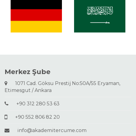
Merkez Şube
1071 Cad. Göksu Prestij No:50A/55 Eryaman,
Etimesgut / Ankara
+90 312 280 53 63
+90 552 806 82 20
info@akademitercume.com