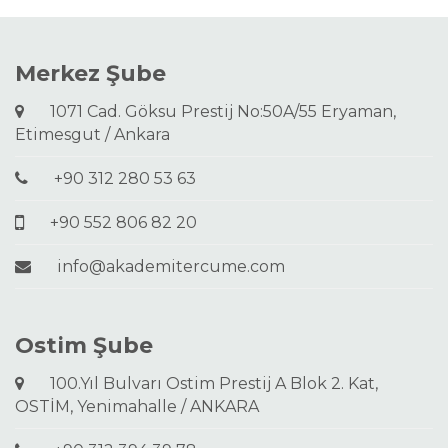
Merkez Şube
1071 Cad. Göksu Prestij No:50A/55 Eryaman,
Etimesgut / Ankara
+90 312 280 53 63
+90 552 806 82 20
info@akademitercume.com
Ostim Şube
100.Yıl Bulvarı Ostim Prestij A Blok 2. Kat,
OSTİM, Yenimahalle / ANKARA