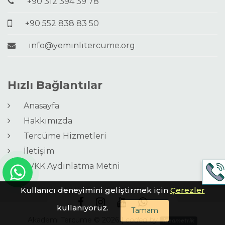
+90 312 394 39 78
+90 552 838 83 50
info@yeminlitercume.org
Hızlı Bağlantılar
Anasayfa
Hakkımızda
Tercüme Hizmetleri
İletişim
KVKK Aydınlatma Metni
Kullanıcı deneyimini geliştirmek için
Çerezler
kullanıyoruz.
Tamam
Akademi Tercüme © 2026 |
coded by
ideametrik