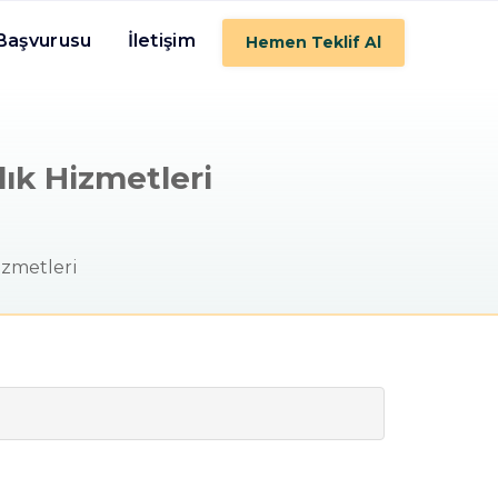
 Başvurusu
İletişim
Hemen Teklif Al
lık Hizmetleri
izmetleri