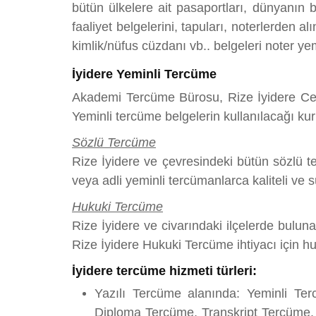
bütün ülkelere ait pasaportları, dünyanın bü
faaliyet belgelerini, tapuları, noterlerden a
kimlik/nüfus cüzdanı vb.. belgeleri noter ye
İyidere Yeminli Tercüme
Akademi Tercüme Bürosu, Rize İyidere Cevi
Yeminli tercüme belgelerin kullanılacağı kur
Sözlü Tercüme
Rize İyidere ve çevresindeki bütün sözlü te
veya adli yeminli tercümanlarca kaliteli ve s
Hukuki Tercüme
Rize İyidere ve civarındaki ilçelerde bulu
Rize İyidere Hukuki Tercüme ihtiyacı için h
İyidere tercüme hizmeti türleri:
Yazılı Tercüme alanında: Yeminli Te
Diploma Tercüme, Transkript Tercüme,