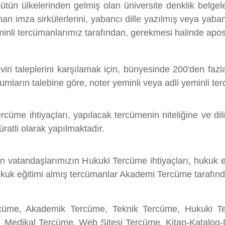
tün ülkelerinden gelmiş olan üniversite denklik belgelerini
lınan imza sirkülerlerini, yabancı dille yazılmış veya yaba
minli tercümanlarımız tarafından, gerekmesi halinde aposti
ri taleplerini karşılamak için, bünyesinde 200'den fazl
umların talebine göre, noter yeminli veya adli yeminli te
rcüme ihtiyaçları, yapılacak tercümenin niteliğine ve di
üratli olarak yapılmaktadır.
nan vatandaşlarımızın Hukuki Tercüme ihtiyaçları, hukuk 
ukuk eğitimi almış tercümanlar Akademi Tercüme tarafında
rcüme, Akademik Tercüme, Teknik Tercüme, Hukuki Te
 Medikal Tercüme, Web Sitesi Tercüme, Kitap-Katalog-