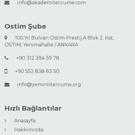
info@akademitercume.com
Ostim Şube
100.Yıl Bulvarı Ostim Prestij A Blok 2. Kat,
OSTİM, Yenimahalle / ANKARA
+90 312 394 39 78
+90 552 838 83 50
info@yeminlitercume.org
Hızlı Bağlantılar
Anasayfa
Hakkımızda