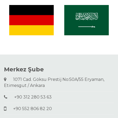
Merkez Şube
1071 Cad. Göksu Prestij No:50A/55 Eryaman,
Etimesgut / Ankara
+90 312 280 53 63
+90 552 806 82 20