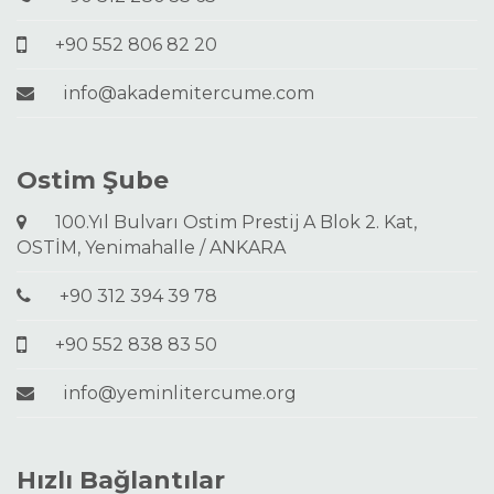
+90 552 806 82 20
info@akademitercume.com
Ostim Şube
100.Yıl Bulvarı Ostim Prestij A Blok 2. Kat,
OSTİM, Yenimahalle / ANKARA
+90 312 394 39 78
+90 552 838 83 50
info@yeminlitercume.org
Hızlı Bağlantılar