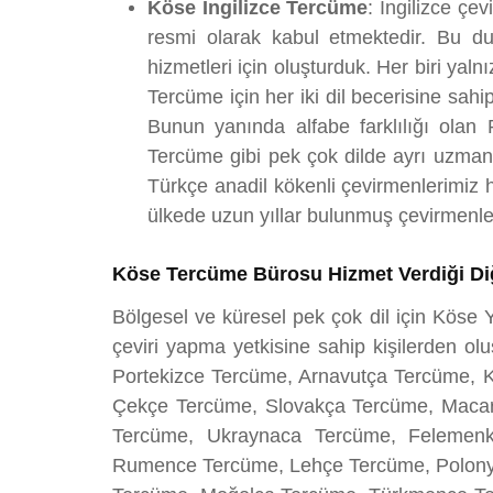
Köse İngilizce Tercüme
: İngilizce çev
resmi olarak kabul etmektedir. Bu d
hizmetleri için oluşturduk. Her biri yal
Tercüme için her iki dil becerisine sah
Bunun yanında alfabe farklılığı olan 
Tercüme gibi pek çok dilde ayrı uzmanl
Türkçe anadil kökenli çevirmenlerimiz h
ülkede uzun yıllar bulunmuş çevirmenler
Köse Tercüme Bürosu Hizmet Verdiği Diğ
Bölgesel ve küresel pek çok dil için Köse
çeviri yapma yetkisine sahip kişilerden ol
Portekizce Tercüme, Arnavutça Tercüme,
Çekçe Tercüme, Slovakça Tercüme, Macar
Tercüme, Ukraynaca Tercüme, Felemen
Rumence Tercüme, Lehçe Tercüme, Polonya