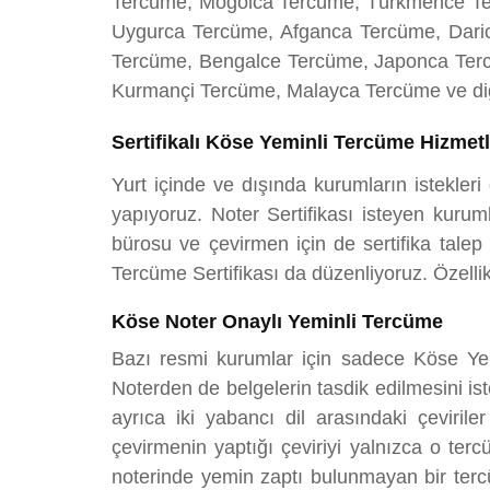
Tercüme, Moğolca Tercüme, Türkmence Te
Uygurca Tercüme, Afganca Tercüme, Dari
Tercüme, Bengalce Tercüme, Japonca Ter
Kurmançi Tercüme, Malayca Tercüme ve diğe
Sertifikalı Köse Yeminli Tercüme Hizmet
Yurt içinde ve dışında kurumların istekler
yapıyoruz. Noter Sertifikası isteyen kuru
bürosu ve çevirmen için de sertifika tale
Tercüme Sertifikası da düzenliyoruz. Özellikl
Köse Noter Onaylı Yeminli Tercüme
Bazı resmi kurumlar için sadece Köse Ye
Noterden de belgelerin tasdik edilmesini i
ayrıca iki yabancı dil arasındaki çevirile
çevirmenin yaptığı çeviriyi yalnızca o te
noterinde yemin zaptı bulunmayan bir tercü