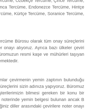
ercüme, Özbekçe Tercüme, Çince Tercüme,
amca Tercüme, Endonezce Tercüme, Hintçe
cüme, Kürtçe Tercüme, Soranice Tercüme,
 Tercüme Bürosu olarak tüm onay süreçlerini
onayı alıyoruz. Ayrıca bazı ülkeler çeviri
 büromuzun resmi kaşe ve mühürleri taşıyan
emektedir.
mlar çevirmenin yemin zaptının bulunduğu
üreçlerini sizin adınıza yapıyoruz. Büromuz
şterilerimizin bilmesi gereken bir konu bir
 A noterinde yemin belgesi bulunan ancak B
iz diller arasındaki çevirilere noter onayı