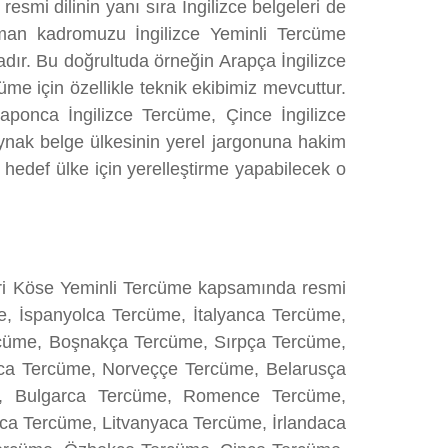
 resmi dilinin yanı sıra İngilizce belgeleri de
man kadromuzu İngilizce Yeminli Tercüme
tadır. Bu doğrultuda örneğin Arapça İngilizce
me için özellikle teknik ekibimiz mevcuttur.
aponca İngilizce Tercüme, Çince İngilizce
aynak belge ülkesinin yerel jargonuna hakim
 hedef ülke için yerelleştirme yapabilecek o
biri Köse Yeminli Tercüme kapsamında resmi
üme, İspanyolca Tercüme, İtalyanca Tercüme,
cüme, Boşnakça Tercüme, Sırpça Tercüme,
ca Tercüme, Norveççe Tercüme, Belarusça
, Bulgarca Tercüme, Romence Tercüme,
a Tercüme, Litvanyaca Tercüme, İrlandaca