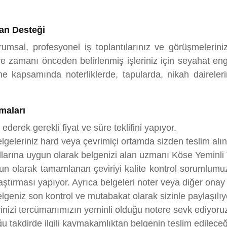
an Desteği
msal, profesyonel iş toplantılarınız ve görüşmelerini
 zamanı önceden belirlenmiş işleriniz için seyahat enge
kapsamında noterliklerde, tapularda, nikah dairelerind
maları
 ederek gerekli fiyat ve süre teklifini yapıyor.
lgeleriniz hard veya çevrimiçi ortamda sizden teslim alın
rallarına uygun olarak belgenizi alan uzmanı Köse Yeminli
gun olarak tamamlanan çeviriyi kalite kontrol sorumlumu
tırması yapıyor. Ayrıca belgeleri noter veya diğer onay s
lgeniz son kontrol ve mutabakat olarak sizinle paylaşılıy
rinizi tercümanımızın yeminli olduğu notere sevk ediyoru
takdirde ilgili kaymakamlıktan belgenin teslim edileceği 