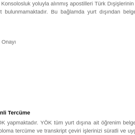
. Konsolosluk yoluyla alınmış apostilleri Türk Dışişleri
art bulunmamaktadır. Bu bağlamda yurt dışından bel
n Onayı
nli Tercüme
ÖK yapmaktadır. YÖK tüm yurt dışına ait öğrenim belgel
 tercüme ve transkript çeviri işlerinizi süratli ve uyg