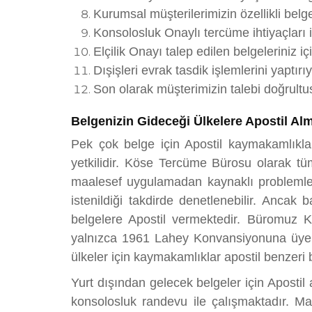
Kurumsal müşterilerimizin özellikli belg
Konsolosluk Onaylı tercüme ihtiyaçları i
Elçilik Onayı talep edilen belgeleriniz i
Dışişleri evrak tasdik işlemlerini yaptırı
Son olarak müşterimizin talebi doğrultu
Belgenizin Gideceği Ülkelere Apostil Al
Pek çok belge için Apostil kaymakamlıklard
yetkilidir. Köse Tercüme Bürosu olarak tüm
maalesef uygulamadan kaynaklı problemler 
istenildiği takdirde denetlenebilir. Anca
belgelere Apostil vermektedir. Büromuz Kö
yalnızca 1961 Lahey Konvansiyonuna üye ül
ülkeler için kaymakamlıklar apostil benzeri 
Yurt dışından gelecek belgeler için Apostil
konsolosluk randevu ile çalışmaktadır. Ma