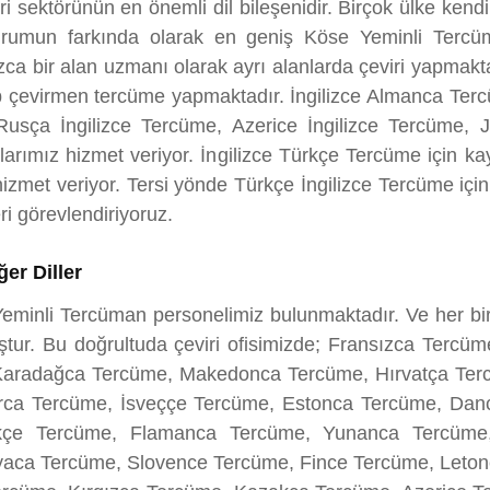
iri sektörünün en önemli dil bileşenidir. Birçok ülke kendi
urumun farkında olarak en geniş Köse Yeminli Tercü
nızca bir alan uzmanı olarak ayrı alanlarda çeviri yapmak
ip çevirmen tercüme yapmaktadır. İngilizce Almanca Tercü
Rusça İngilizce Tercüme, Azerice İngilizce Tercüme, J
arımız hizmet veriyor. İngilizce Türkçe Tercüme için k
izmet veriyor. Tersi yönde Türkçe İngilizce Tercüme için
i görevlendiriyoruz.
er Diller
 Yeminli Tercüman personelimiz bulunmaktadır. Ve her 
uştur. Bu doğrultuda çeviri ofisimizde; Fransızca Terc
 Karadağca Tercüme, Makedonca Tercüme, Hırvatça Ter
ca Tercüme, İsveççe Tercüme, Estonca Tercüme, Dan
kçe Tercüme, Flamanca Tercüme, Yunanca Tercüme
ca Tercüme, Slovence Tercüme, Fince Tercüme, Letonc