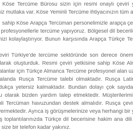
 Köse Tercüme Bürosu sizin için resmi onaylı çeviri
z mutlaka var. Köse Yeminli Tercüme ihtiyacınızın tüm 
ne sahip Köse Arapça Tercüman personelimizle arapça çe
rofesyonellerle tercüme yapıyoruz. Bölgesel dil beceril
nizi kolaylaştırıyor. Bunun karşısında Arapça Türkçe Te
eviri Türkiye’de tercüme sektöründe son derece öneml
ak oluşturduk. Resmi çeviri yetkisine sahip Köse Alma
 alanlar için Türkçe Almanca Tercüme profesyonel alan u
landa Rusça Tercüme talebi olmaktadır. Rusça Latin di
ldukça yetersiz kalmaktadır. Bundan dolayı çok sayıda
olarak bizden yardım talep etmektedir. Müşterilerimi
i Tercüman havuzundan destek almalıdır. Rusça çevirm
rmektedir. Ayrıca iş görüşmelerinize veya herhangi bir 
 toplantılarınızda Türkçe dil becerisine hakim ana dil
 size bir telefon kadar yakınız.