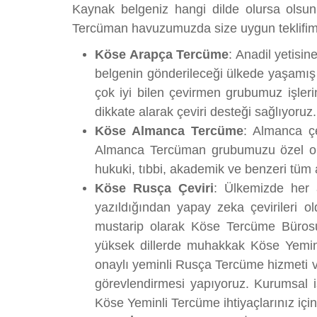
Kaynak belgeniz hangi dilde olursa olsun
Tercüman havuzumuzda size uygun teklifimi
Köse Arapça Tercüme
: Anadil yetisi
belgenin gönderileceği ülkede yaşamış p
çok iyi bilen çevirmen grubumuz işleri
dikkate alarak çeviri desteği sağlıyoruz.
Köse Almanca Tercüme
: Almanca ç
Almanca Tercüman grubumuzu özel olar
hukuki, tıbbi, akademik ve benzeri tüm
Köse Rusça Çeviri
: Ülkemizde her a
yazıldığından yapay zeka çevirileri o
mustarip olarak Köse Tercüme Bürosu 
yüksek dillerde muhakkak Köse Yeminl
onaylı yeminli Rusça Tercüme hizmeti ve
görevlendirmesi yapıyoruz. Kurumsal iş
Köse Yeminli Tercüme ihtiyaçlarınız için