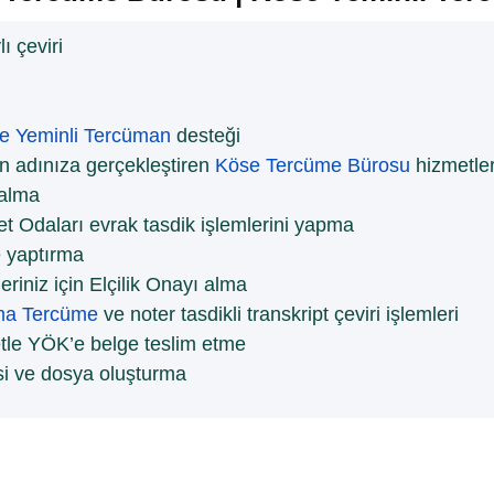
ı çeviri
e Yeminli Tercüman
desteği
in adınıza gerçekleştiren
Köse Tercüme Bürosu
hizmetler
 alma
t Odaları evrak tasdik işlemlerini yapma
 yaptırma
riniz için Elçilik Onayı alma
ma Tercüme
ve noter tasdikli transkript çeviri işlemleri
etle YÖK’e belge teslim etme
si ve dosya oluşturma