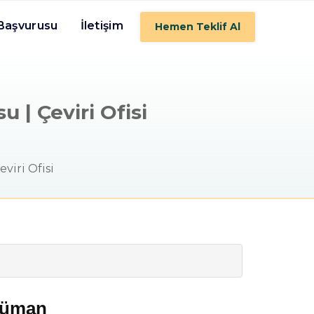
 Başvurusu
İletişim
Hemen Teklif Al
 | Çeviri Ofisi
viri Ofisi
cüman