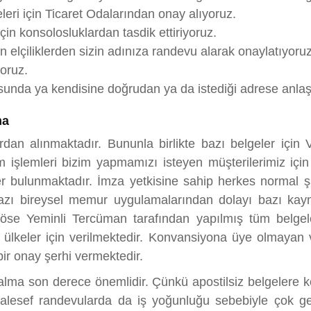
eleri için Ticaret Odalarından onay alıyoruz.
çin konsolosluklardan tasdik ettiriyoruz.
çin elçiliklerden sizin adınıza randevu alarak onaylatıyoruz
yoruz.
sunda ya kendisine doğrudan ya da istediği adrese anlaşm
ma
an alınmaktadır. Bununla birlikte bazı belgeler için V
 işlemleri bizim yapmamızı isteyen müşterilerimiz için 
bulunmaktadır. İmza yetkisine sahip herkes normal şartl
k bazı bireysel memur uygulamalarından dolayı bazı kaym
se Yeminli Tercüman tarafından yapılmış tüm belgeler 
keler için verilmektedir. Konvansiyona üye olmayan ve
bir onay şerhi vermektedir.
 alma son derece önemlidir. Çünkü apostilsiz belgelere 
alesef randevularda da iş yoğunluğu sebebiyle çok geç t