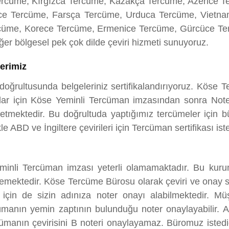
rcüme, Kırgızca Tercüme, Kazakça Tercüme, Azerice T
ce Tercüme, Farsça Tercüme, Urduca Tercüme, Vietn
cüme, Korece Tercüme, Ermenice Tercüme, Gürcüce Ter
r bölgesel pek çok dilde çeviri hizmeti sunuyoruz.
lerimiz
i doğrultusunda belgeleriniz sertifikalandırıyoruz. Köse
mlar için Köse Yeminli Tercüman imzasından sonra Noter 
p etmektedir. Bu doğrultuda yaptığımız tercümeler için
e ABD ve İngiltere çevirileri için Tercüman sertifikası ist
minli Tercüman imzası yeterli olamamaktadır. Bu kuru
stemektedir. Köse Tercüme Bürosu olarak çeviri ve onay s
r için de sizin adınıza noter onayı alabilmektedir. Mü
rcümanın yemin zaptının bulunduğu noter onaylayabilir.
manın çevirisini B noteri onaylayamaz. Büromuz istediğin