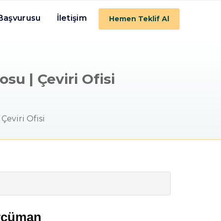
 Başvurusu
İletişim
Hemen Teklif Al
u | Çeviri Ofisi
eviri Ofisi
ercüman