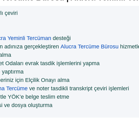
ı çeviri
cra Yeminli Tercüman
desteği
in adınıza gerçekleştiren
Alucra Tercüme Bürosu
hizmetle
 alma
t Odaları evrak tasdik işlemlerini yapma
 yaptırma
riniz için Elçilik Onayı alma
ma Tercüme
ve noter tasdikli transkript çeviri işlemleri
etle YÖK’e belge teslim etme
si ve dosya oluşturma