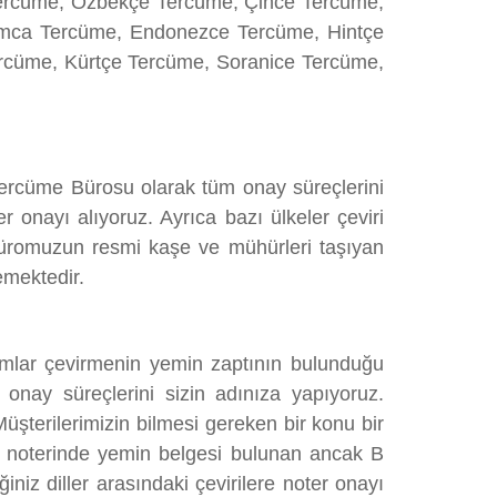
ercüme, Özbekçe Tercüme, Çince Tercüme,
amca Tercüme, Endonezce Tercüme, Hintçe
cüme, Kürtçe Tercüme, Soranice Tercüme,
a Tercüme Bürosu olarak tüm onay süreçlerini
 onayı alıyoruz. Ayrıca bazı ülkeler çeviri
 büromuzun resmi kaşe ve mühürleri taşıyan
emektedir.
umlar çevirmenin yemin zaptının bulunduğu
onay süreçlerini sizin adınıza yapıyoruz.
Müşterilerimizin bilmesi gereken bir konu bir
 A noterinde yemin belgesi bulunan ancak B
iz diller arasındaki çevirilere noter onayı