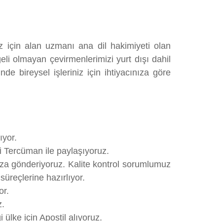
z için alan uzmanı ana dil hakimiyeti olan
li olmayan çevirmenlerimizi yurt dışı dahil
e bireysel işleriniz için ihtiyacınıza göre
ıyor.
li Tercüman ile paylaşıyoruz.
uza gönderiyoruz. Kalite kontrol sorumlumuz
üreçlerine hazırlıyor.
or.
z.
ülke için Apostil alıyoruz.