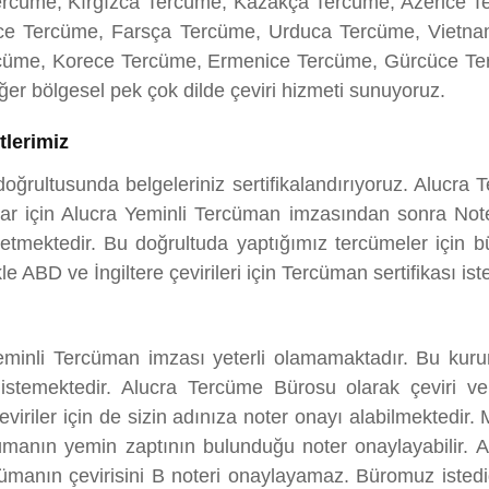
rcüme, Kırgızca Tercüme, Kazakça Tercüme, Azerice T
ce Tercüme, Farsça Tercüme, Urduca Tercüme, Vietn
cüme, Korece Tercüme, Ermenice Tercüme, Gürcüce Ter
r bölgesel pek çok dilde çeviri hizmeti sunuyoruz.
tlerimiz
 doğrultusunda belgeleriniz sertifikalandırıyoruz. Alucr
lar için Alucra Yeminli Tercüman imzasından sonra Noter
p etmektedir. Bu doğrultuda yaptığımız tercümeler için
e ABD ve İngiltere çevirileri için Tercüman sertifikası ist
eminli Tercüman imzası yeterli olamamaktadır. Bu kur
 istemektedir. Alucra Tercüme Bürosu olarak çeviri ve 
viriler için de sizin adınıza noter onayı alabilmektedir. 
rcümanın yemin zaptının bulunduğu noter onaylayabilir.
manın çevirisini B noteri onaylayamaz. Büromuz istediğin