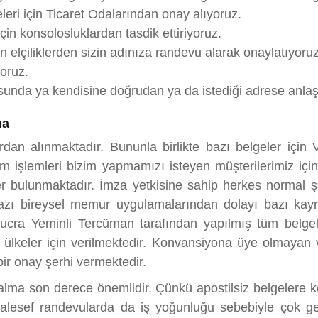
eleri için Ticaret Odalarından onay alıyoruz.
çin konsolosluklardan tasdik ettiriyoruz.
çin elçiliklerden sizin adınıza randevu alarak onaylatıyoruz
yoruz.
sunda ya kendisine doğrudan ya da istediği adrese anlaşm
ma
an alınmaktadır. Bununla birlikte bazı belgeler için V
m işlemleri bizim yapmamızı isteyen müşterilerimiz için
bulunmaktadır. İmza yetkisine sahip herkes normal şartl
k bazı bireysel memur uygulamalarından dolayı bazı kaym
ucra Yeminli Tercüman tarafından yapılmış tüm belgeler 
keler için verilmektedir. Konvansiyona üye olmayan ve
bir onay şerhi vermektedir.
 alma son derece önemlidir. Çünkü apostilsiz belgelere 
alesef randevularda da iş yoğunluğu sebebiyle çok geç t