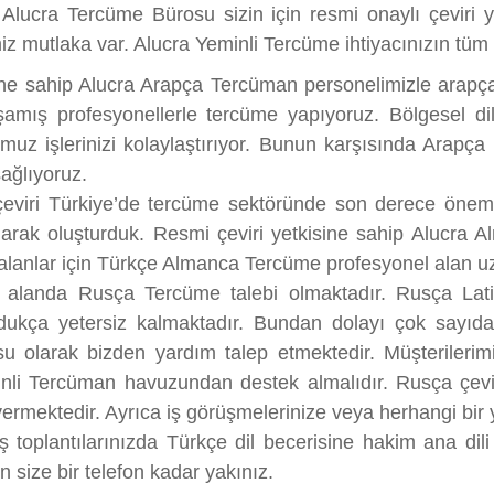
Alucra Tercüme Bürosu sizin için resmi onaylı çeviri 
z mutlaka var. Alucra Yeminli Tercüme ihtiyacınızın tüm
sine sahip Alucra Arapça Tercüman personelimizle arap
şamış profesyonellerle tercüme yapıyoruz. Bölgesel di
bumuz işlerinizi kolaylaştırıyor. Bunun karşısında Arap
sağlıyoruz.
eviri Türkiye’de tercüme sektöründe son derece önemli
k oluşturduk. Resmi çeviri yetkisine sahip Alucra Alm
 alanlar için Türkçe Almanca Tercüme profesyonel alan u
alanda Rusça Tercüme talebi olmaktadır. Rusça Latin di
ldukça yetersiz kalmaktadır. Bundan dolayı çok sayıda
u olarak bizden yardım talep etmektedir. Müşterilerim
nli Tercüman havuzundan destek almalıdır. Rusça çevir
rmektedir. Ayrıca iş görüşmelerinize veya herhangi bir 
 toplantılarınızda Türkçe dil becerisine hakim ana dil
n size bir telefon kadar yakınız.