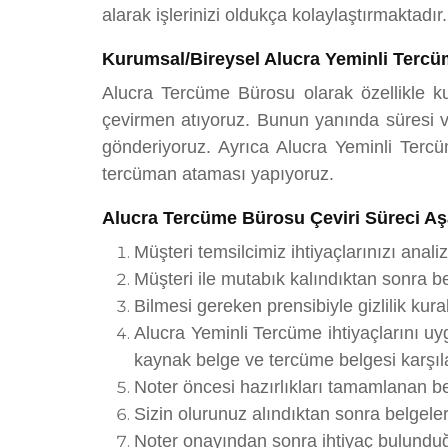
alarak işlerinizi oldukça kolaylaştırmaktadır.
Kurumsal/Bireysel Alucra Yeminli Tercü
Alucra Tercüme Bürosu olarak özellikle ku
çevirmen atıyoruz. Bunun yanında süresi ve
gönderiyoruz. Ayrıca Alucra Yeminli Tercüm
tercüman ataması yapıyoruz.
Alucra Tercüme Bürosu Çeviri Süreci Aş
Müşteri temsilcimiz ihtiyaçlarınızı analiz
Müşteri ile mutabık kalındıktan sonra be
Bilmesi gereken prensibiyle gizlilik ku
Alucra Yeminli Tercüme ihtiyaçlarını u
kaynak belge ve tercüme belgesi karşılaş
Noter öncesi hazırlıkları tamamlanan be
Sizin olurunuz alındıktan sonra belgele
Noter onayından sonra ihtiyaç bulunduğu 