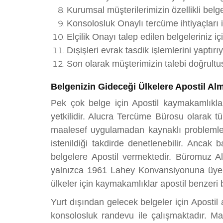
Kurumsal müşterilerimizin özellikli belg
Konsolosluk Onaylı tercüme ihtiyaçları i
Elçilik Onayı talep edilen belgeleriniz i
Dışişleri evrak tasdik işlemlerini yaptırı
Son olarak müşterimizin talebi doğrultu
Belgenizin Gideceği Ülkelere Apostil Al
Pek çok belge için Apostil kaymakamlıklard
yetkilidir. Alucra Tercüme Bürosu olarak tü
maalesef uygulamadan kaynaklı problemler 
istenildiği takdirde denetlenebilir. Anca
belgelere Apostil vermektedir. Büromuz Al
yalnızca 1961 Lahey Konvansiyonuna üye ül
ülkeler için kaymakamlıklar apostil benzeri 
Yurt dışından gelecek belgeler için Apostil
konsolosluk randevu ile çalışmaktadır. Ma