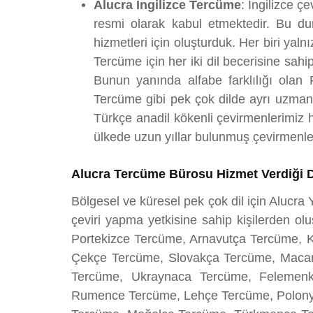
Alucra İngilizce Tercüme
: İngilizce ç
resmi olarak kabul etmektedir. Bu d
hizmetleri için oluşturduk. Her biri yal
Tercüme için her iki dil becerisine sah
Bunun yanında alfabe farklılığı olan 
Tercüme gibi pek çok dilde ayrı uzmanl
Türkçe anadil kökenli çevirmenlerimiz h
ülkede uzun yıllar bulunmuş çevirmenler
Alucra Tercüme Bürosu Hizmet Verdiği Di
Bölgesel ve küresel pek çok dil için Alucr
çeviri yapma yetkisine sahip kişilerden ol
Portekizce Tercüme, Arnavutça Tercüme,
Çekçe Tercüme, Slovakça Tercüme, Macar
Tercüme, Ukraynaca Tercüme, Felemen
Rumence Tercüme, Lehçe Tercüme, Polonya