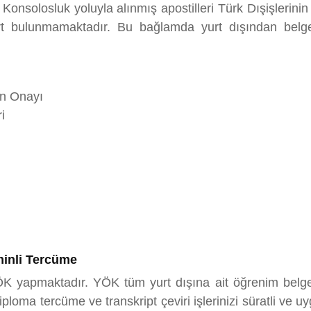
. Konsolosluk yoluyla alınmış apostilleri Türk Dışişleri
art bulunmamaktadır. Bu bağlamda yurt dışından bel
an Onayı
i
minli Tercüme
ÖK yapmaktadır. YÖK tüm yurt dışına ait öğrenim belgel
ma tercüme ve transkript çeviri işlerinizi süratli ve uyg