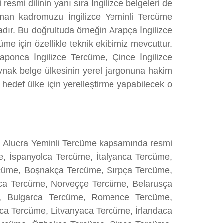
 resmi dilinin yanı sıra İngilizce belgeleri de
üman kadromuzu İngilizce Yeminli Tercüme
tadır. Bu doğrultuda örneğin Arapça İngilizce
me için özellikle teknik ekibimiz mevcuttur.
aponca İngilizce Tercüme, Çince İngilizce
aynak belge ülkesinin yerel jargonuna hakim
 hedef ülke için yerelleştirme yapabilecek o
iri Alucra Yeminli Tercüme kapsamında resmi
üme, İspanyolca Tercüme, İtalyanca Tercüme,
cüme, Boşnakça Tercüme, Sırpça Tercüme,
ca Tercüme, Norveççe Tercüme, Belarusça
, Bulgarca Tercüme, Romence Tercüme,
a Tercüme, Litvanyaca Tercüme, İrlandaca