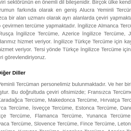
eviri sektörünün en önemli dil bileşenidir. Birçok ülke kendi
urumun farkında olarak en geniş Alucra Yeminli Terc
nızca bir alan uzmanı olarak ayrı alanlarda çeviri yapmak
ip çevirmen tercüme yapmaktadır. İngilizce Almanca Tercü
Rusça İngilizce Tercüme, Azerice İngilizce Tercüme, J
arımız hizmet veriyor. İngilizce Türkçe Tercüme için k
izmet veriyor. Tersi yönde Türkçe İngilizce Tercüme için
i görevlendiriyoruz.
ğer Diller
a Yeminli Tercüman personelimiz bulunmaktadır. Ve her b
uştur. Bu doğrultuda çeviri ofisimizde; Fransızca Terc
 Karadağca Tercüme, Makedonca Tercüme, Hırvatça Ter
ca Tercüme, İsveççe Tercüme, Estonca Tercüme, Dan
kçe Tercüme, Flamanca Tercüme, Yunanca Tercüme
ca Tercüme, Slovence Tercüme, Fince Tercüme, Letonc