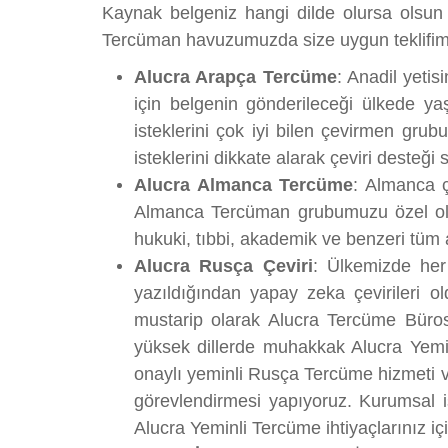
Kaynak belgeniz hangi dilde olursa olsun 
Tercüman havuzumuzda size uygun teklifimi
Alucra Arapça Tercüme
: Anadil yeti
için belgenin gönderileceği ülkede ya
isteklerini çok iyi bilen çevirmen gru
isteklerini dikkate alarak çeviri desteği 
Alucra Almanca Tercüme
: Almanca ç
Almanca Tercüman grubumuzu özel olara
hukuki, tıbbi, akademik ve benzeri tüm
Alucra Rusça Çeviri
: Ülkemizde her 
yazıldığından yapay zeka çevirileri o
mustarip olarak Alucra Tercüme Büros
yüksek dillerde muhakkak Alucra Yemi
onaylı yeminli Rusça Tercüme hizmeti ve
görevlendirmesi yapıyoruz. Kurumsal iş
Alucra Yeminli Tercüme ihtiyaçlarınız içi