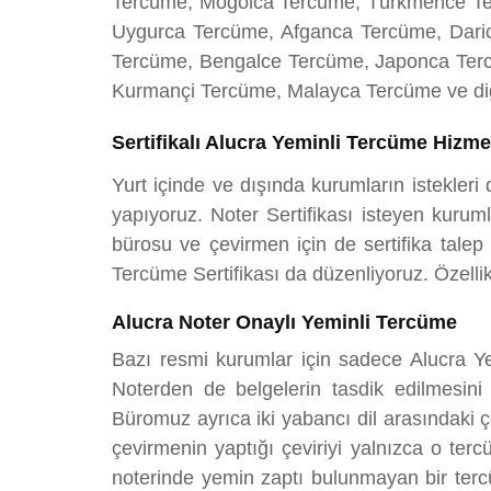
Tercüme, Moğolca Tercüme, Türkmence Te
Uygurca Tercüme, Afganca Tercüme, Dari
Tercüme, Bengalce Tercüme, Japonca Ter
Kurmançi Tercüme, Malayca Tercüme ve diğe
Sertifikalı Alucra Yeminli Tercüme Hizme
Yurt içinde ve dışında kurumların istekleri
yapıyoruz. Noter Sertifikası isteyen kurum
bürosu ve çevirmen için de sertifika tale
Tercüme Sertifikası da düzenliyoruz. Özellikl
Alucra Noter Onaylı Yeminli Tercüme
Bazı resmi kurumlar için sadece Alucra Y
Noterden de belgelerin tasdik edilmesini
Büromuz ayrıca iki yabancı dil arasındaki çe
çevirmenin yaptığı çeviriyi yalnızca o te
noterinde yemin zaptı bulunmayan bir tercü