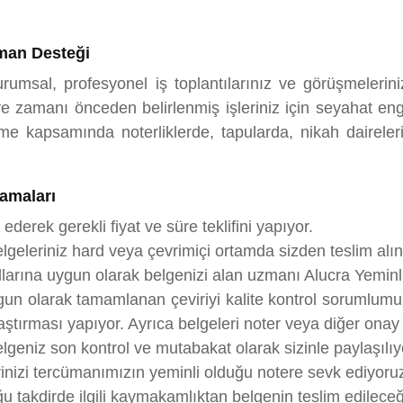
man Desteği
rumsal, profesyonel iş toplantılarınız ve görüşmelerini
 zamanı önceden belirlenmiş işleriniz için seyahat enge
e kapsamında noterliklerde, tapularda, nikah dairelerind
amaları
 ederek gerekli fiyat ve süre teklifini yapıyor.
lgeleriniz hard veya çevrimiçi ortamda sizden teslim alın
rallarına uygun olarak belgenizi alan uzmanı Alucra Yemin
ygun olarak tamamlanan çeviriyi kalite kontrol sorumlum
tırması yapıyor. Ayrıca belgeleri noter veya diğer onay s
lgeniz son kontrol ve mutabakat olarak sizinle paylaşılıy
rinizi tercümanımızın yeminli olduğu notere sevk ediyoru
takdirde ilgili kaymakamlıktan belgenin teslim edileceği 