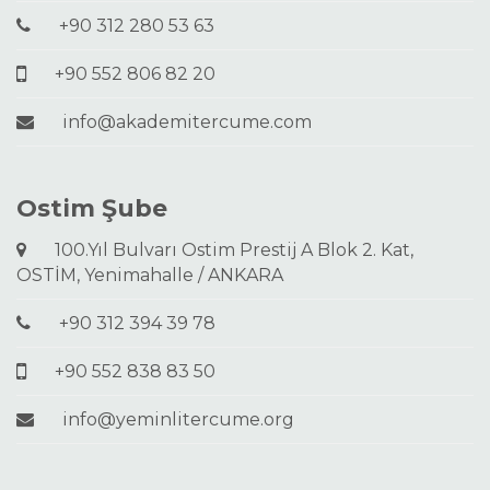
+90 312 280 53 63
+90 552 806 82 20
info@akademitercume.com
Ostim Şube
100.Yıl Bulvarı Ostim Prestij A Blok 2. Kat,
OSTİM, Yenimahalle / ANKARA
+90 312 394 39 78
+90 552 838 83 50
info@yeminlitercume.org