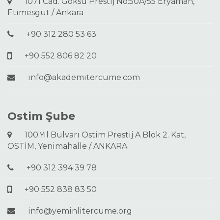
1071 Cad. Göksu Prestij No:50A/55 Eryaman,
Etimesgut / Ankara
+90 312 280 53 63
+90 552 806 82 20
info@akademitercume.com
Ostim Şube
100.Yıl Bulvarı Ostim Prestij A Blok 2. Kat,
OSTİM, Yenimahalle / ANKARA
+90 312 394 39 78
+90 552 838 83 50
info@yeminlitercume.org