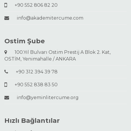
+90 552 806 82 20
info@akademitercume.com
Ostim Şube
100.Yıl Bulvarı Ostim Prestij A Blok 2. Kat,
OSTİM, Yenimahalle / ANKARA
+90 312 394 39 78
+90 552 838 83 50
info@yeminlitercume.org
Hızlı Bağlantılar