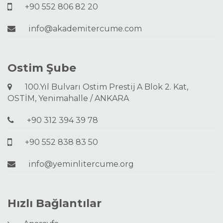
+90 552 806 82 20
info@akademitercume.com
Ostim Şube
100.Yıl Bulvarı Ostim Prestij A Blok 2. Kat,
OSTİM, Yenimahalle / ANKARA
+90 312 394 39 78
+90 552 838 83 50
info@yeminlitercume.org
Hızlı Bağlantılar