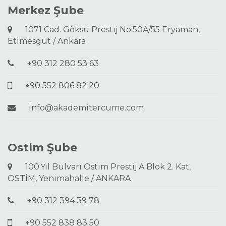
Merkez Şube
1071 Cad. Göksu Prestij No:50A/55 Eryaman,
Etimesgut / Ankara
+90 312 280 53 63
+90 552 806 82 20
info@akademitercume.com
Ostim Şube
100.Yıl Bulvarı Ostim Prestij A Blok 2. Kat,
OSTİM, Yenimahalle / ANKARA
+90 312 394 39 78
+90 552 838 83 50