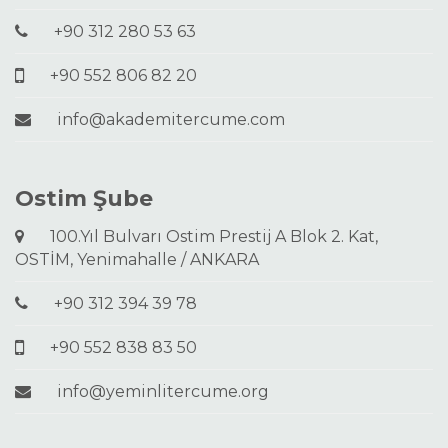
+90 312 280 53 63
+90 552 806 82 20
info@akademitercume.com
Ostim Şube
100.Yıl Bulvarı Ostim Prestij A Blok 2. Kat,
OSTİM, Yenimahalle / ANKARA
+90 312 394 39 78
+90 552 838 83 50
info@yeminlitercume.org