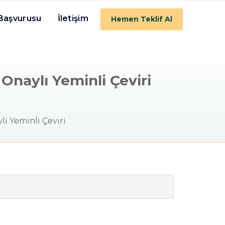
 Başvurusu
İletişim
Hemen Teklif Al
Onaylı Yeminli Çeviri
ı Yeminli Çeviri