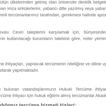
tün ülkelerinden gelmiş olan üniversite denklik belgelerini
lınan imza sirkülerlerini, yabancı dille yazılmış veya yaba
minli tercümanlarımız tarafından, gerekmesi halinde aposti
ası Ceviri taleplerini karşılamak için, bünyesind
in kullanılacağı kurumların talebine göre, noter yemin
e ihtiyaçları, yapılacak tercümenin niteliğine ve diline 
 olarak yapılmaktadır.
de bulunan vatandaşlarımızın Hukuki Tercüme ihtiya
cüme ihtiyacı için hukuk eğitimi almış tercümanlar Akad
adığımız tercüme hizmeti türleri: