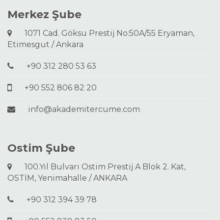
Merkez Şube
1071 Cad. Göksu Prestij No:50A/55 Eryaman,
Etimesgut / Ankara
+90 312 280 53 63
+90 552 806 82 20
info@akademitercume.com
Ostim Şube
100.Yıl Bulvarı Ostim Prestij A Blok 2. Kat,
OSTİM, Yenimahalle / ANKARA
+90 312 394 39 78