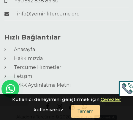
+90 552 838 83 50
info@yeminlitercume.org
Hızlı Bağlantılar
Anasayfa
Hakkımızda
Tercüme Hizmetleri
İletişim
KVKK Aydınlatma Metni
Kullanıcı deneyimini geliştirmek için
Çerezler
kullanıyoruz.
Tamam
Akademi Tercüme © 2026 |
coded by
ideametrik