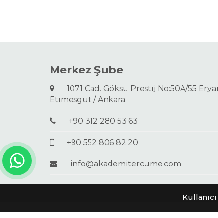
Merkez Şube
1071 Cad. Göksu Prestij No:50A/55 Ery
Etimesgut / Ankara
+90 312 280 53 63
+90 552 806 82 20
info@akademitercume.com
Kullanıcı