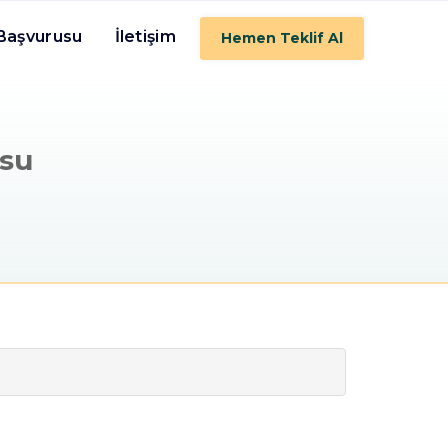
 Başvurusu
İletişim
Hemen Teklif Al
osu