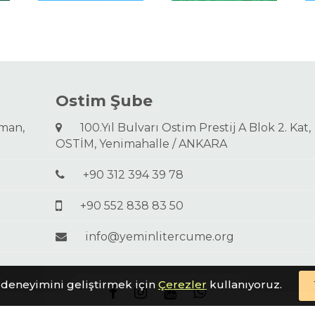
Ostim Şube
aman,
100.Yıl Bulvarı Ostim Prestij A Blok 2. Kat,
OSTİM, Yenimahalle / ANKARA
+90 312 394 39 78
+90 552 838 83 50
info@yeminlitercume.org
 deneyimini geliştirmek için
Çerezler
kullanıyoruz.