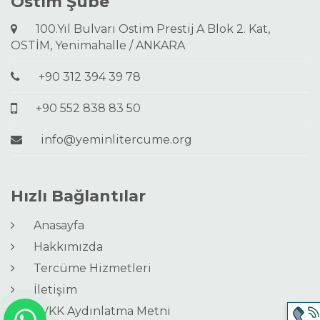
Ostim Şube
100.Yıl Bulvarı Ostim Prestij A Blok 2. Kat,
OSTİM, Yenimahalle / ANKARA
+90 312 394 39 78
+90 552 838 83 50
info@yeminlitercume.org
Hızlı Bağlantılar
Anasayfa
Hakkımızda
Tercüme Hizmetleri
İletişim
KVKK Aydınlatma Metni