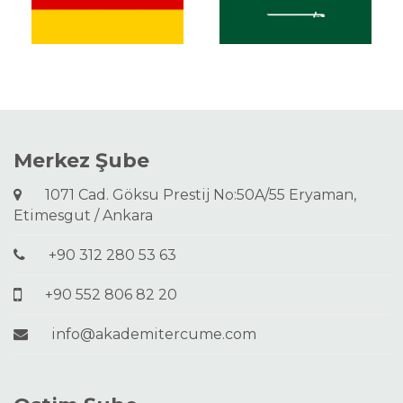
Merkez Şube
1071 Cad. Göksu Prestij No:50A/55 Eryaman,
Etimesgut / Ankara
+90 312 280 53 63
+90 552 806 82 20
info@akademitercume.com