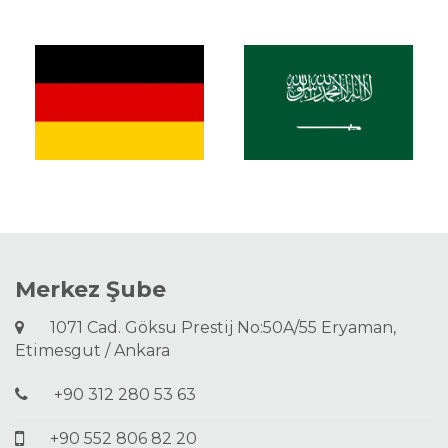
Merkez Şube
1071 Cad. Göksu Prestij No:50A/55 Eryaman,
Etimesgut / Ankara
+90 312 280 53 63
+90 552 806 82 20