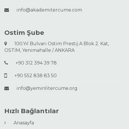
info@akademitercume.com
Ostim Şube
100.Yıl Bulvarı Ostim Prestij A Blok 2. Kat,
OSTİM, Yenimahalle / ANKARA
+90 312 394 39 78
+90 552 838 83 50
info@yeminlitercume.org
Hızlı Bağlantılar
Anasayfa