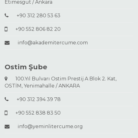
Etimesgut / Ankara
+90 312 280 53 63
+90 552 806 82 20
info@akademitercume.com
Ostim Şube
100.Yıl Bulvarı Ostim Prestij A Blok 2. Kat,
OSTİM, Yenimahalle / ANKARA
+90 312 394 39 78
+90 552 838 83 50
info@yeminlitercume.org