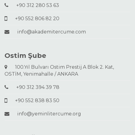
+90 312 280 53 63
+90 552 806 82 20
info@akademitercume.com
Ostim Şube
100.Yıl Bulvarı Ostim Prestij A Blok 2. Kat,
OSTİM, Yenimahalle / ANKARA
+90 312 394 39 78
+90 552 838 83 50
info@yeminlitercume.org