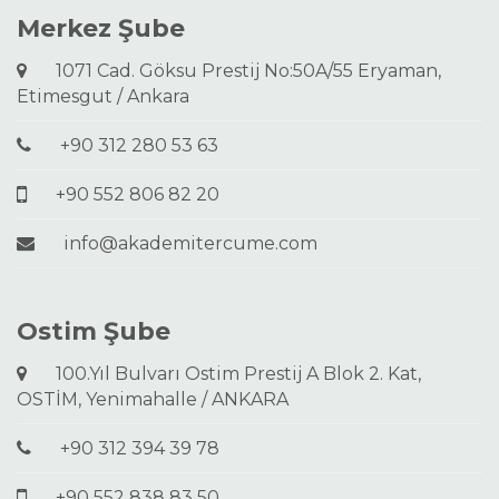
Merkez Şube
1071 Cad. Göksu Prestij No:50A/55 Eryaman,
Etimesgut / Ankara
+90 312 280 53 63
+90 552 806 82 20
info@akademitercume.com
Ostim Şube
100.Yıl Bulvarı Ostim Prestij A Blok 2. Kat,
OSTİM, Yenimahalle / ANKARA
+90 312 394 39 78
+90 552 838 83 50