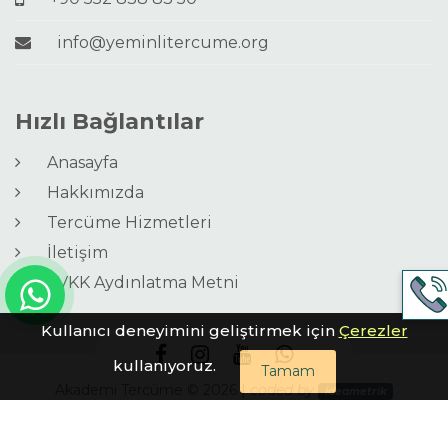
info@yeminlitercume.org
Hızlı Bağlantılar
Anasayfa
Hakkımızda
Tercüme Hizmetleri
İletişim
KVKK Aydınlatma Metni
Kullanıcı deneyimini geliştirmek için
Çerezler
kullanıyoruz.
Tamam
Akademi Tercüme © 2026 |
coded by
ideametrik