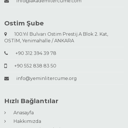
info@akademitercume.com
Ostim Şube
100.Yıl Bulvarı Ostim Prestij A Blok 2. Kat,
OSTİM, Yenimahalle / ANKARA
+90 312 394 39 78
+90 552 838 83 50
info@yeminlitercume.org
Hızlı Bağlantılar
Anasayfa
Hakkımızda